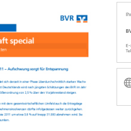
Ih
BV
E-
Te