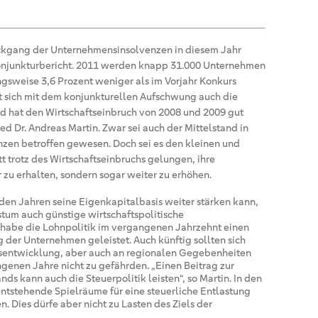
ckgang der Unternehmensinsolvenzen in diesem Jahr
Konjunkturbericht. 2011 werden knapp 31.000 Unternehmen
gsweise 3,6 Prozent weniger als im Vorjahr Konkurs
t sich mit dem konjunkturellen Aufschwung auch die
nd hat den Wirtschaftseinbruch von 2008 und 2009 gut
d Dr. Andreas Martin. Zwar sei auch der Mittelstand in
nzen betroffen gewesen. Doch sei es den kleinen und
 trotz des Wirtschaftseinbruchs gelungen, ihre
r zu erhalten, sondern sogar weiter zu erhöhen.
en Jahren seine Eigenkapitalbasis weiter stärken kann,
tum auch günstige wirtschaftspolitische
habe die Lohnpolitik im vergangenen Jahrzehnt einen
g der Unternehmen geleistet. Auch künftig sollten sich
sentwicklung, aber auch an regionalen Gegebenheiten
ngenen Jahre nicht zu gefährden. „Einen Beitrag zur
nds kann auch die Steuerpolitik leisten“, so Martin. In den
stehende Spielräume für eine steuerliche Entlastung
n. Dies dürfe aber nicht zu Lasten des Ziels der