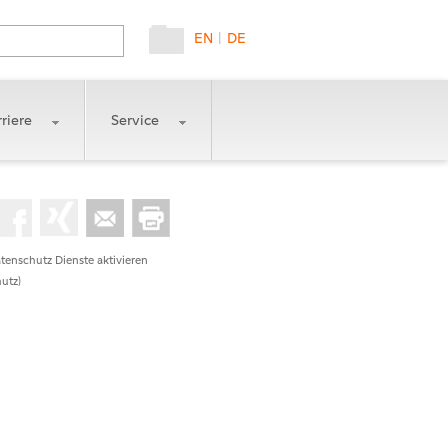
EN
|
DE
riere
Service
tenschutz Dienste aktivieren
utz)