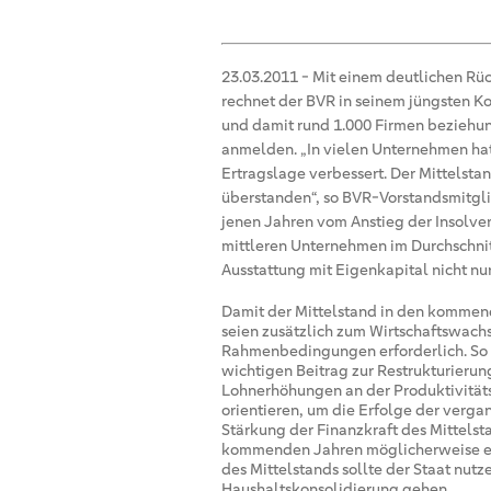
23.03.2011
-
Mit einem deutlichen Rü
rechnet der BVR in seinem jüngsten 
und damit rund 1.000 Firmen beziehun
anmelden. „In vielen Unternehmen ha
Ertragslage verbessert. Der Mittelsta
überstanden“, so BVR-Vorstandsmitglie
jenen Jahren vom Anstieg der Insolve
mittleren Unternehmen im Durchschnitt
Ausstattung mit Eigenkapital nicht nu
Damit der Mittelstand in den kommend
seien zusätzlich zum Wirtschaftswachs
Rahmenbedingungen erforderlich. So 
wichtigen Beitrag zur Restrukturierun
Lohnerhöhungen an der Produktivität
orientieren, um die Erfolge der verga
Stärkung der Finanzkraft des Mittelsta
kommenden Jahren möglicherweise ent
des Mittelstands sollte der Staat nutze
Haushaltskonsolidierung gehen.