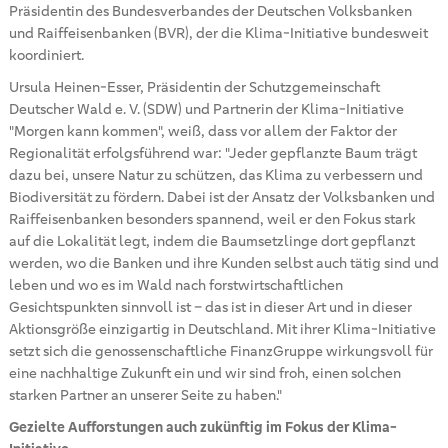
Präsidentin des Bundesverbandes der Deutschen Volksbanken
und Raiffeisenbanken (BVR), der die Klima-Initiative bundesweit
koordiniert.
Ursula Heinen-Esser, Präsidentin der Schutzgemeinschaft
Deutscher Wald e. V. (SDW) und Partnerin der Klima-Initiative
"Morgen kann kommen", weiß, dass vor allem der Faktor der
Regionalität erfolgsführend war: "Jeder gepflanzte Baum trägt
dazu bei, unsere Natur zu schützen, das Klima zu verbessern und
Biodiversität zu fördern. Dabei ist der Ansatz der Volksbanken und
Raiffeisenbanken besonders spannend, weil er den Fokus stark
auf die Lokalität legt, indem die Baumsetzlinge dort gepflanzt
werden, wo die Banken und ihre Kunden selbst auch tätig sind und
leben und wo es im Wald nach forstwirtschaftlichen
Gesichtspunkten sinnvoll ist – das ist in dieser Art und in dieser
Aktionsgröße einzigartig in Deutschland. Mit ihrer Klima-Initiative
setzt sich die genossenschaftliche FinanzGruppe wirkungsvoll für
eine nachhaltige Zukunft ein und wir sind froh, einen solchen
starken Partner an unserer Seite zu haben."
Gezielte Aufforstungen auch zukünftig im Fokus der Klima-