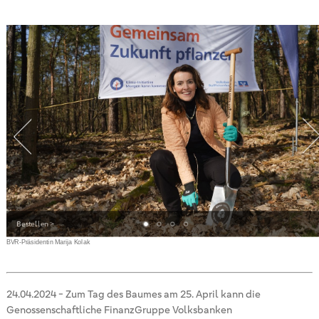
Bestellen >
m
BVR-Präsidentin Marija Kolak
24.04.2024
-
Zum Tag des Baumes am 25. April kann die
Genossenschaftliche FinanzGruppe Volksbanken