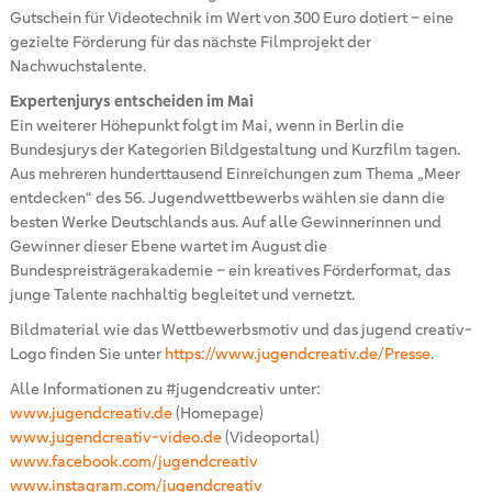
Gutschein für Videotechnik im Wert von 300 Euro dotiert – eine
gezielte Förderung für das nächste Filmprojekt der
Nachwuchstalente.
Expertenjurys entscheiden im Mai
Ein weiterer Höhepunkt folgt im Mai, wenn in Berlin die
Bundesjurys der Kategorien Bildgestaltung und Kurzfilm tagen.
Aus mehreren hunderttausend Einreichungen zum Thema „Meer
entdecken“ des 56. Jugendwettbewerbs wählen sie dann die
besten Werke Deutschlands aus. Auf alle Gewinnerinnen und
Gewinner dieser Ebene wartet im August die
Bundespreisträgerakademie – ein kreatives Förderformat, das
junge Talente nachhaltig begleitet und vernetzt.
Bildmaterial wie das Wettbewerbsmotiv und das jugend creativ-
Logo finden Sie unter
https://www.jugendcreativ.de/Presse
.
Alle Informationen zu #jugendcreativ unter:
www.jugendcreativ.de
(Homepage)
www.jugendcreativ-video.de
(Videoportal)
www.facebook.com/jugendcreativ
www.instagram.com/jugendcreativ