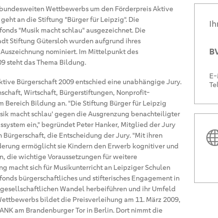
 bundesweiten Wettbewerbs um den Förderpreis Aktive
 geht an die Stiftung "Bürger für Leipzig". Die
Ih
sfonds "Musik macht schlau" ausgezeichnet. Die
adt Stiftung Gütersloh wurden aufgrund ihres
BV
Auszeichnung nominiert. Im Mittelpunkt des
9 steht das Thema Bildung.
E-
ktive Bürgerschaft 2009 entschied eine unabhängige Jury.
Te
schaft, Wirtschaft, Bürgerstiftungen, Nonprofit-
Bereich Bildung an. "Die Stiftung Bürger für Leipzig
usik macht schlau' gegen die Ausgrenzung benachteiligter
system ein," begründet Peter Hanker, Mitglied der Jury
 Bürgerschaft, die Entscheidung der Jury. "Mit ihren
erung ermöglicht sie Kindern den Erwerb kognitiver und
, die wichtige Voraussetzungen für weitere
ung macht sich für Musikunterricht an Leipziger Schulen
sfonds bürgerschaftliches und stifterisches Engagement in
en gesellschaftlichen Wandel herbeiführen und ihr Umfeld
Wettbewerbs bildet die Preisverleihung am 11. März 2009,
BANK am Brandenburger Tor in Berlin. Dort nimmt die