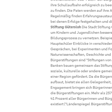
ihre Schullaufbahn erfolgreich zu be
zu finden. Die Paten werden auf ihre 
Regelmäßig finden Erfahrungsaustausc
bei denen Erfolge festgehalten und d
Stiftung Gütersloh
Die Stadt Stiftung 
um Kindern und Jugendlichen bessere
Bildungsprozess zu vernetzen. Beispie
Hauptschüler Einblicke in verschieden
Gesprächen, bei Experimenten und For
Naturwissenschaften, Geschichte und
Bürgerstiftungen sind "Stiftungen vo
Banken bauen gemeinsam das Stiftung
soziale, kulturelle oder andere gemei
einer Region gefördert. Da die Bürger
aufbaut, bietet sie allen Gelegenheit,
Engagement bringen sich Bürgerinnen u
die Bürgerstiftungen ein. Mehr als 237
41 Prozent aller Bürgerinnen und Bürge
existiert ("Länderspiegel Bürgerstiftu