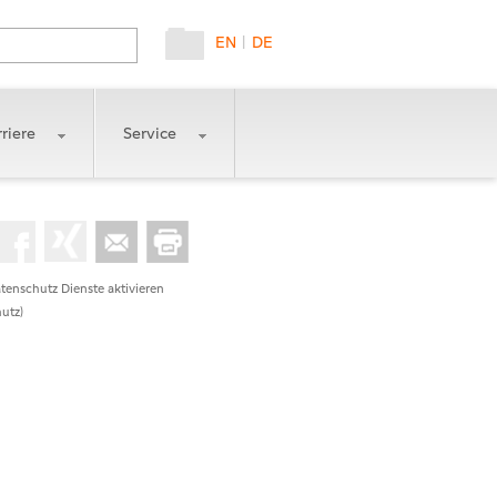
EN
|
DE
riere
Service
tenschutz Dienste aktivieren
utz)