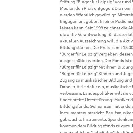
Stiftung "Bürger für Leipzig" vor rund
Medien den Preis entgegen. Die nomin
werden öffentlich gewürdigt. Mitstrei
Engagement geben. In einer Podiumsr
leisten kann. Seit 1998 zeichnet die A
die aktiv Verantwortung für das sozia
aktuellen Auszeichnung will die Akti
Bildung stärken. Der Preis ist mit 15.0
"Bürger für Leipzig" vergeben, dessen
ausgeschüttet werden. Der Fonds ist o
"Bürger für Leipzig"
Mit ihrem Bildung
"Bürger für Leipzig" Kindern und Ju
Zugang zu musikalischer Bildung und fö
Dabei tritt sie dafür ein, musikalisc
verbessern. Landespolitiker will sie 
findet breite Unterstützung: Musiker 
Bildungsfonds. Gemeinsam mit andere
Instrumentenunterricht. Berufsmusiker
gebrauchte Instrumente. Spendenkamp
kommen dem Bildungsfonds zu gute.
ehrenamtlichen "Job-Paten" der Bürge