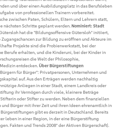
enden und über einen Ausbildungsplatz in das Berufsleben
Aufgabe von professionellen Trainern vorbereitet.
he zwischen Paten, Schülern, Eltern und Lehrern statt,
ie nächsten Schritte geplant werden.
Nominiert: Stadt
Gütersloh hat die "Bildungsoffensive Gütersloh" initiiert,
 Zugangschancen zur Bildung zu eröffnen und Akteure im
lhafte Projekte sind die Probierwerkstatt, bei der
e Berufe erhalten, und die Kinderuni, bei der Kinder in
schungsreisen die Welt der Philosophie,
 Medizin entdecken.
Über Bürgerstiftungen
n Bürgern für Bürger": Privatpersonen, Unternehmen und
skapital auf. Aus den Erträgen werden nachhaltig
nnützige Anliegen in einer Stadt, einem Landkreis oder
stiftung ihr Vermögen durch viele, kleinere Beträge
 Stifterin oder Stifter zu werden. Neben dem finanziellen
nd Bürger mit ihrer Zeit und ihren Ideen ehrenamtlich in
 Bürgerstiftungen gibt es derzeit in Deutschland. Bereits
r leben in einer Region, in der eine Bürgerstiftung
ngen. Fakten und Trends 2008" der Aktiven Bürgerschaft).