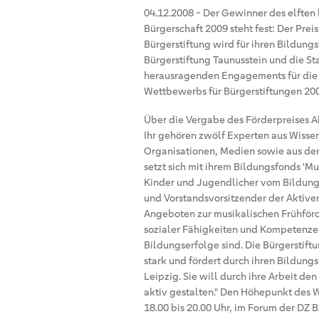
04.12.2008
-
Der Gewinner des elften
Bürgerschaft 2009 steht fest: Der Preis
Bürgerstiftung wird für ihren Bildung
Bürgerstiftung Taunusstein und die St
herausragenden Engagements für die 
Wettbewerbs für Bürgerstiftungen 200
Über die Vergabe des Förderpreises A
Ihr gehören zwölf Experten aus Wissen
Organisationen, Medien sowie aus dem 
setzt sich mit ihrem Bildungsfonds 'M
Kinder und Jugendlicher vom Bildungs
und Vorstandsvorsitzender der Aktiven
Angeboten zur musikalischen Frühförd
sozialer Fähigkeiten und Kompetenzen
Bildungserfolge sind. Die Bürgerstift
stark und fördert durch ihren Bildung
Leipzig. Sie will durch ihre Arbeit d
aktiv gestalten." Den Höhepunkt des 
18.00 bis 20.00 Uhr, im Forum der DZ 