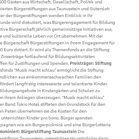
 500 Gästen aus Wirtschaft, Gesellschaft, Politik und
ierten Bürgerstiftungen aus Taunusstein und Gütersloh
ter der Bürgerstiftungen werden Einblick in ihr
unde wird diskutiert, was Bürgerengagement für Bildung
ktive Bürgerschaft jährlich gemeinnützige Initiativen aus,
le und kulturelle Leben vor Ort übernehmen. Mit der
ve Bürgerschaft Bürgerstiftungen in ihrem Engagement für
00 Euro dotiert. Er wird als Themenfonds an die Stiftung
 Zinserträge fortlaufend für Bildungsaktivitäten
ffen für Zustiftungen und Spenden.
Preisträger: Stiftung
sfonds "Musik macht schlau" ermöglicht die Stiftung
gendlichen aus einkommensschwachen Familien den
rdert langfristig interessierte und talentierte Kinder.
he Bildungsangebote in Kindergärten und Schulen zu
von ihrem Anliegen überzeugen. "Musik macht schlau"
der Band Tokio Hotel stifteten den Grundstock für den
n Paten übernehmen sie die Kosten für den
 unterrichten Kinder pro bono. Bürger spenden
agnen wie ein Bürgerpicknick und eine Bürgerlotterie
Nominiert: Bürgerstiftung Taunusstein
Die
rstiftung Taunusstein unterstützen Hauptschüler darin,