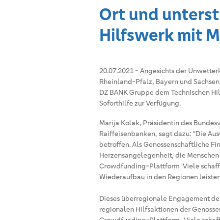
Ort und unterst
Hilfswerk mit 
20.07.2021
-
Angesichts der Unwetterk
Rheinland-Pfalz, Bayern und Sachsen 
DZ BANK Gruppe dem Technischen Hilf
Soforthilfe zur Verfügung.
Marija Kolak, Präsidentin des Bunde
Raiffeisenbanken, sagt dazu: "Die Au
betroffen. Als Genossenschaftliche F
Herzensangelegenheit, die Menschen in
Crowdfunding-Plattform 'Viele schaf
Wiederaufbau in den Regionen leisten
Dieses überregionale Engagement der
regionalen Hilfsaktionen der Genosse