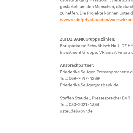
Crowdfunding-Plattform „Viele schaf
gestartet, um den Menschen, die durc
zu helfen. Die Projekte können unter
www.vr.de/privatkunden/was-wir-a
Zur DZ BANK Gruppe zählen:
Bausparkasse Schwäbisch Hall, DZ H
Investment Gruppe, VR Smart Finanz u
Ansprechpartner:
Friederike Seliger, Pressesprecherin 
Tel.: 069-7447-42894
Friederike.Seliger@dzbank.de
Steffen Steudel, Pressesprecher BVR
Tel.: 030-2021-1333
s.steudel@bvr.de