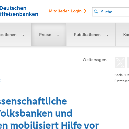
Mitglieder-Login
Suche
ositionen
Presse
Publikationen
Kar
Weitersagen:
Social-Da
t
(Datensch
ssenschaftliche
Volksbanken und
n mobilisiert Hilfe vor