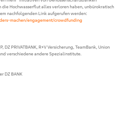
fen mehr“ Initiativen von Genossenschaftsbanken
h die Hochwasserflut alles verloren haben, unbürokratisch
 dem nachfolgenden Link aufgerufen werden:
nders-machen/engagement/crowdfunding
YP, DZ PRIVATBANK, R+V Versicherung, TeamBank, Union
nd verschiedene andere Spezialinstitute.
der DZ BANK