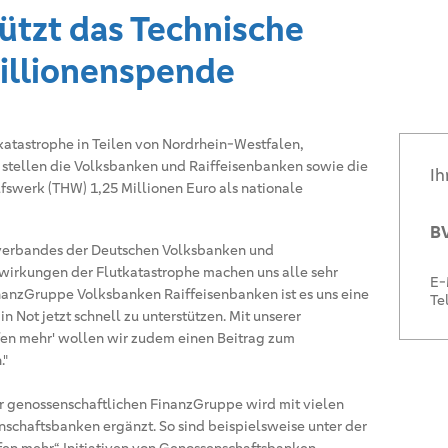
ützt das Technische
Millionenspende
atastrophe in Teilen von Nordrhein-Westfalen,
stellen die Volksbanken und Raiffeisenbanken sowie die
Ih
swerk (THW) 1,25 Millionen Euro als nationale
BV
sverbandes der Deutschen Volksbanken und
swirkungen der Flutkatastrophe machen uns alle sehr
E-
inanzGruppe Volksbanken Raiffeisenbanken ist es uns eine
Te
 Not jetzt schnell zu unterstützen. Mit unserer
fen mehr' wollen wir zudem einen Beitrag zum
."
 genossenschaftlichen FinanzGruppe wird mit vielen
nschaftsbanken ergänzt. So sind beispielsweise unter der