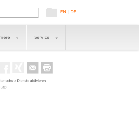
EN
|
DE
riere
Service
tenschutz Dienste aktivieren
utz)