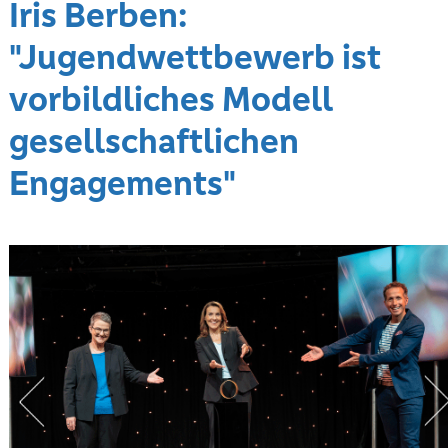
Iris Berben:
"Jugendwettbewerb ist
vorbildliches Modell
gesellschaftlichen
Engagements"