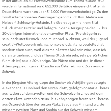
In der aktuellen 50. Wettbewerbsrunde zum Thema "Glück ist …"
wurden international rund 651.000 Beiträge eingereicht; allein in
Deutschland waren es über 541.000 Wettbewerbsbeiträge. Zu den
zwölf internationalen Preisträgern gehört auch Kim-Melina aus
Hoisdorf, Schleswig-Holstein. Sie überzeugte mit ihrem Bild
"Glück ist ein Puzzle" und belegte in der Altersgruppe der 15- bis
20-Jährigen international den zweiten Platz. "Preisträgerin zu
sein, bedeutet für mich unheimlich viel. Nicht nur, weil der 'jugend
creativ'-Wettbewerb mich schon so ewiglich lang begleitet hat,
sondern eben auch, weil dies mein letztes Mal sein wird, dass ich
daran teilnehme, und das Thema Glück ein sehr, sehr persönliches
für mich ist", so die 20-Jährige. Die Plätze eins und drei in dieser
Altersgruppe gingen an Claudia aus Österreich und Zora aus der
Schweiz.
In der jüngsten Altersgruppe der Sechs- bis Achtjährigen belegte
Alexander aus Finnland den ersten Platz, gefolgt von Marie Theres
aus Italien auf dem zweiten und der Schweizerin Linoa auf dem
dritten Platz. Unter den Neun- bis Zehnjährigen freute sich Theresa
aus Österreich über den ersten Platz. Saaga aus Finnland wurde
mit dem zweiten Platz und Sophia aus der Schweiz mit dem