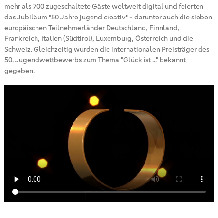
mehr als 700 zugeschaltete Gäste weltweit digital und feierten
das Jubiläum "50 Jahre jugend creativ" - darunter auch die sieben
europäischen Teilnehmerländer Deutschland, Finnland,
Frankreich, Italien (Südtirol), Luxemburg, Österreich und die
Schweiz. Gleichzeitig wurden die internationalen Preisträger des
50. Jugendwettbewerbs zum Thema "Glück ist ..." bekannt
gegeben.