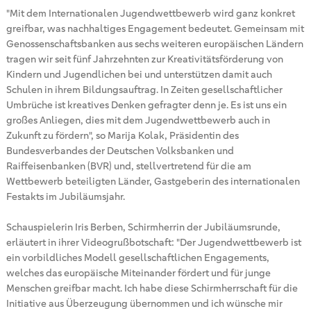
"Mit dem Internationalen Jugendwettbewerb wird ganz konkret
greifbar, was nachhaltiges Engagement bedeutet. Gemeinsam mit
Genossenschaftsbanken aus sechs weiteren europäischen Ländern
tragen wir seit fünf Jahrzehnten zur Kreativitätsförderung von
Kindern und Jugendlichen bei und unterstützen damit auch
Schulen in ihrem Bildungsauftrag. In Zeiten gesellschaftlicher
Umbrüche ist kreatives Denken gefragter denn je. Es ist uns ein
großes Anliegen, dies mit dem Jugendwettbewerb auch in
Zukunft zu fördern", so Marija Kolak, Präsidentin des
Bundesverbandes der Deutschen Volksbanken und
Raiffeisenbanken (BVR) und, stellvertretend für die am
Wettbewerb beteiligten Länder, Gastgeberin des internationalen
Festakts im Jubiläumsjahr.
Schauspielerin Iris Berben, Schirmherrin der Jubiläumsrunde,
erläutert in ihrer Videogrußbotschaft: "Der Jugendwettbewerb ist
ein vorbildliches Modell gesellschaftlichen Engagements,
welches das europäische Miteinander fördert und für junge
Menschen greifbar macht. Ich habe diese Schirmherrschaft für die
Initiative aus Überzeugung übernommen und ich wünsche mir