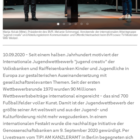
es
t.
Marija Kolak (Mitte), Präsidentin des BVR, Melanie Schmergal, Vorsitzende der internationalen Arbeitsgruppe
es
"jugend creativ" und Abteilungsleiterin Kommunikation und Öffentlichkeitsarbeit beim BVR sowie TV-Moderator
Willi Weitzel.
10.09.2020
-
Seit einem halben Jahrhundert motiviert der
Internationale Jugendwettbewerb "jugend creativ" der
Volksbanken und Raiffeisenbanken Kinder und Jugendliche in
Europa zur gestalterischen Auseinandersetzung mit
gesellschaftsrelevanten Themen. Seit der ersten
Wettbewerbsrunde 1970 wurden 90 Millionen
Wettbewerbsbeiträge international eingereicht - das sind 700
Fußballfelder voller Kunst. Damit ist der Jugendwettbewerb der
größte seiner Art weltweit und aus der Jugend- und
Kulturförderung nicht mehr wegzudenken. In einem
internationalen Festakt wurde die nachhaltige Initiative der
Genossenschaftsbanken am 9. September 2020 gewürdigt. Per
Livestream vom TIPI AM KANZLERAMT in Berlin begegneten sich