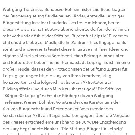
Wolfgang Tiefensee, Bundesverkehrsminister und Beauftragter
der Bundesregierung für die neuen Länder, ehrte die Leipziger
Bürgerstiftung in seiner Laudatio: "Ich freue mich sehr, heute
diesen Preis an eine Initiative überreichen zu dürfen, der ich mich
sehr verbunden fühle: der Stiftung ‚Bürger für Leipzig’. Einerseits
eint uns die Liebe zur Musik, die im Zentrum ihres Engagements
steht, und andererseits leistet diese Initiative mit ihren Ideen und
eigenen Mitteln einen außerordentlichen Beitrag zum sozialen
und kulturellen Leben meiner Heimatstadt Leipzig. Es ist mir eine
große Freude, dass es den Protagonisten der Stiftung ‚Bürger für
Leipzig’ gelungen ist, die Jury von ihren kreativen, klug
konzipierten und erfolgreich realisierten Aktivitäten zur
Bildungsförderung durch Musik zu überzeugen!" Die Stiftung
"Bürger für Leipzig" nahm den Förderpreis von Wolfgang
Tiefensee, Werner Böhnke, Vorsitzender des Kuratoriums der
Aktiven Bürgerschaft und Peter Hanker, Vorsitzender des
Vorstandes der Aktiven Bürgerschaft entgegen. Über die Vergabe
des Preises entschied eine unabhängige Jury. Die Entscheidung
der Jury begründete Hanker: "Die Stiftung ‚Bürger für Leipzig’