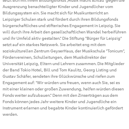
setzt sich mit ihrem Bildungsfonds ‚Musik macht schlau’ gegen die
Ausgrenzung benachteiligter Kinder und Jugendlicher vom
Bildungssystem ein. Sie macht sich für Musikunterricht an
Leipziger Schulen stark und fördert durch ihren Bildungsfonds
bürgerschaftliches und stifterisches Engagement in Leipzig. Sie
will durch ihre Arbeit den gesellschaftlichen Wandel herbeiführen
und ihr Umfeld aktiv gestalten." Die Stiftung "Bürger für Leipzig"
setzt auf ein starkes Netzwerk. Sie arbeitet eng mit dem
soziokulturellen Zentrum GeyserHaus, der Musikschule "Tonicum",
Fördervereinen, Schulleitungen, dem Musikdirektor der
Universität Leipzig, Eltern und Lehrern zusammen. Die Mitglieder
der Band Tokio Hotel, Bill und Tom Kaulitz, Georg Listing und
Gustav Schäfer, sendeten ihre Glückwünsche und riefen zum
Engagement auf: "Wir würden uns freuen, wenn auch Sie, sei es
mit einer kleinen oder großen Zuwendung, helfen würden diesen
Fonds weiter aufzubauen." Denn mit den Zinserträgen aus dem
Fonds können jedes Jahr weitere Kinder und Jugendliche ein
Instrument erlernen und begabte Kinder kontinuierlich gefördert
werden.