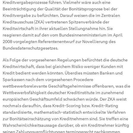
Kreditvergabeprozesse führen. Vielmehr wäre auch eine
Beeinträchtigung der Qualität der Bonitätsprognose bei der
Kreditvergabe zu befürchten. Darauf weisen die im Zentralen
Kreditausschuss (ZKA) vertretenen Spitzenverbände der
Kreditwirtschaft in ihrer aktuellen Stellungnahme hin. Sie
reagieren damit auf den vom Bundesinnenministerium im April
2008 vorgelegten Referentenentwurf zur Novellierung des
Bundesdatenschutzgesetzes.
Als Folge der vorgesehenen Regelungen befürchtet die deutsche
Kreditwirtschaft, dass bei gleichem Risiko weniger Kunden mit
Kredit bedient werden könnten. Überdies müssten Banken und
Sparkassen nach dem vorgesehenen Procedere
wettbewerbsrelevante Geschäftsgeheimnisse offenbaren, was die
Wettbewerbsfähigkeit deutscher Kreditinstitute im zunehmend
europäischen Geschäftsumfeld schwächen würde. Der ZKA weist
nochmals daraufhin, dass Kredit-Scoring bzw. Kredit-Rating
standardisierte, mathematisch-statistisch entwickelte Verfahren
zur Bonitätseinschätzung von Kreditnehmern sind. Sie treffen eine
Wahrscheinlichkeitsaussage darüber, ob ein Kreditnehmer künftig
seinen Zahlungsverpflichtungen termingerecht nachkommen