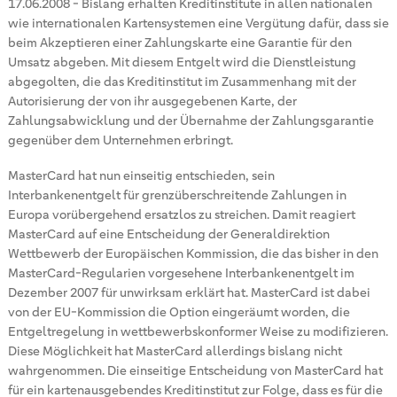
17.06.2008
-
Bislang erhalten Kreditinstitute in allen nationalen
wie internationalen Kartensystemen eine Vergütung dafür, dass sie
beim Akzeptieren einer Zahlungskarte eine Garantie für den
Umsatz abgeben. Mit diesem Entgelt wird die Dienstleistung
abgegolten, die das Kreditinstitut im Zusammenhang mit der
Autorisierung der von ihr ausgegebenen Karte, der
Zahlungsabwicklung und der Übernahme der Zahlungsgarantie
gegenüber dem Unternehmen erbringt.
MasterCard hat nun einseitig entschieden, sein
Interbankenentgelt für grenzüberschreitende Zahlungen in
Europa vorübergehend ersatzlos zu streichen. Damit reagiert
MasterCard auf eine Entscheidung der Generaldirektion
Wettbewerb der Europäischen Kommission, die das bisher in den
MasterCard-Regularien vorgesehene Interbankenentgelt im
Dezember 2007 für unwirksam erklärt hat. MasterCard ist dabei
von der EU-Kommission die Option eingeräumt worden, die
Entgeltregelung in wettbewerbskonformer Weise zu modifizieren.
Diese Möglichkeit hat MasterCard allerdings bislang nicht
wahrgenommen. Die einseitige Entscheidung von MasterCard hat
für ein kartenausgebendes Kreditinstitut zur Folge, dass es für die