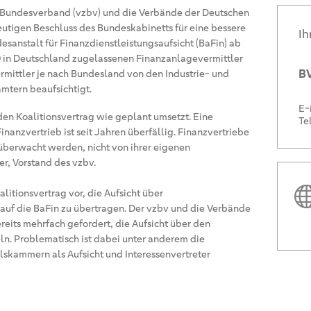
 Bundesverband (vzbv) und die Verbände der Deutschen
eutigen Beschluss des Bundeskabinetts für eine bessere
Ih
esanstalt für Finanzdienstleistungsaufsicht (BaFin) ab
00 in Deutschland zugelassenen Finanzanlagevermittler
BV
mittler je nach Bundesland von den Industrie- und
tern beaufsichtigt.
E-
 den Koalitionsvertrag wie geplant umsetzt. Eine
Te
inanzvertrieb ist seit Jahren überfällig. Finanzvertriebe
erwacht werden, nicht von ihrer eigenen
er, Vorstand des vzbv.
litionsvertrag vor, die Aufsicht über
 auf die BaFin zu übertragen. Der vzbv und die Verbände
reits mehrfach gefordert, die Aufsicht über den
ln. Problematisch ist dabei unter anderem die
lskammern als Aufsicht und Interessenvertreter