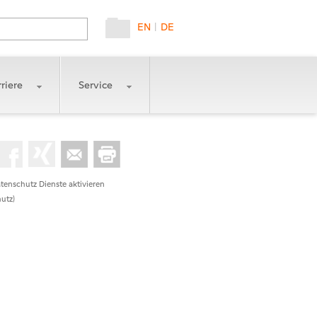
EN
|
DE
riere
Service
tenschutz Dienste aktivieren
utz)