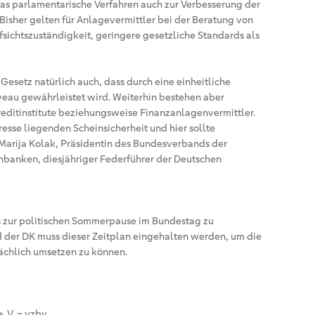
das parlamentarische Verfahren auch zur Verbesserung der
Bisher gelten für Anlagevermittler bei der Beratung von
sichtszuständigkeit, geringere gesetzliche Standards als
esetz natürlich auch, dass durch eine einheitliche
veau gewährleistet wird. Weiterhin bestehen aber
reditinstitute beziehungsweise Finanzanlagenvermittler.
resse liegenden Scheinsicherheit und hier sollte
 Marija Kolak, Präsidentin des Bundesverbands der
nbanken, diesjähriger Federführer der Deutschen
s zur politischen Sommerpause im Bundestag zu
d der DK muss dieser Zeitplan eingehalten werden, um die
ächlich umsetzen zu können.
 V. – vzbv