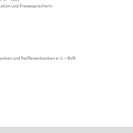
ation und Pressesprecherin
nken und Raiffeisenbanken e. V. – BVR