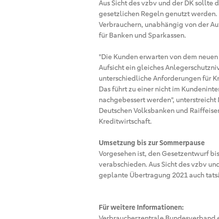
Aus Sicht des vzbv und der DK sollte 
gesetzlichen Regeln genutzt werden. 
Verbrauchern, unabhängig von der Auf
für Banken und Sparkassen.
"Die Kunden erwarten von dem neuen G
Aufsicht ein gleiches Anlegerschutzni
unterschiedliche Anforderungen für K
Das führt zu einer nicht im Kundeninte
nachgebessert werden", unterstreicht
Deutschen Volksbanken und Raiffeise
Kreditwirtschaft.
Umsetzung bis zur Sommerpause
Vorgesehen ist, den Gesetzentwurf bi
verabschieden. Aus Sicht des vzbv un
geplante Übertragung 2021 auch tats
Für weitere Informationen:
Verbraucherzentrale Bundesverband e.