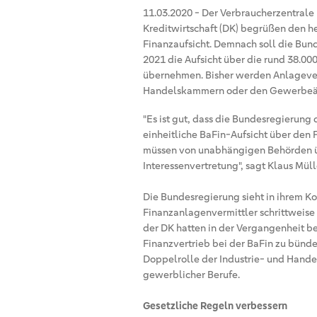
11.03.2020
-
Der Verbraucherzentrale
Kreditwirtschaft (DK) begrüßen den h
Finanzaufsicht. Demnach soll die Bund
2021 die Aufsicht über die rund 38.0
übernehmen. Bisher werden Anlagever
Handelskammern oder den Gewerbeäm
"Es ist gut, dass die Bundesregierung
einheitliche BaFin-Aufsicht über den F
müssen von unabhängigen Behörden üb
Interessenvertretung", sagt Klaus Müll
Die Bundesregierung sieht in ihrem Koa
Finanzanlagenvermittler schrittweise
der DK hatten in der Vergangenheit be
Finanzvertrieb bei der BaFin zu bünde
Doppelrolle der Industrie- und Hande
gewerblicher Berufe.
Gesetzliche Regeln verbessern