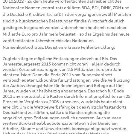
10.10.2012
-
Zu dem heute veröffentlichten Jahresbericht des
Nationalen Normenkontrollrats erklären BDA, BDI, DIHK, ZDH und
die Deutsche Kreditwirtschaft: In den vergangenen zwölf Monaten
sind die bürokratischen Belastungen für die Wirtschaft deutlich
gestiegen. Insgesamt werden Unternehmen heute mit rund einer
Milliarde Euro pro Jahr mehr belastet – so das Ergebnis des heute
veröffentlichten Jahresberichts des Nationalen
Normenkontrollrates. Das ist eine krasse Fehlentwicklung.
Zugleich liegen mögliche Entlastungen derzeit auf Eis: Das
Jahressteuergesetz 2013 kommt nicht voran – allein dadurch
werden Kosteneinsparungen von 2,5 Milliarden Euro pro Jahr
nicht realisiert. Denn die Ende 2011 vom Bundeskabinett
verabschiedeten Eckpunkte für Entlastungen, wie die Verkürzung
der Aufbewahrungsfristen für Rechnungen und Belege auf fünf
Jahre, wurden nur halbherzig angegangen. Das schon für Ende
2011 anvisierte Ziel, die Kosten durch Informationspflichten um 25
Prozent im Vergleich zu 2006 zu senken, wurde bis heute nicht
erreicht. Um die Wettbewerbsfähigkeit des Wirtschaftsstandorts
Deutschland zu stärken, sollte die Bundesregierung die
angekündigten Entlastungen endlich umsetzen. Auch müssen
weitere Bürokratieabbaupotenziale, etwa in den Bereichen
Arbeits-, Steuer- und Umweltrecht, konsequent genutzt werden.