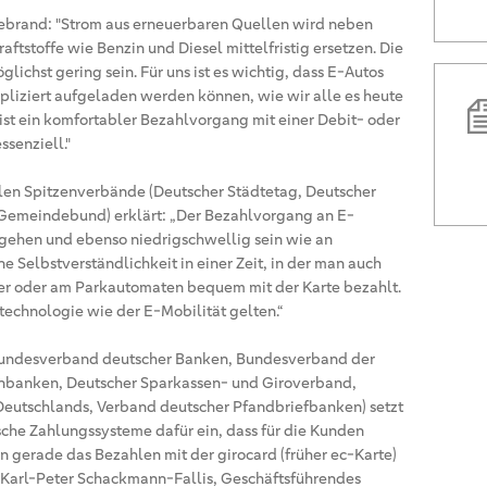
ebrand: "Strom aus erneuerbaren Quellen wird neben
aftstoffe wie Benzin und Diesel mittelfristig ersetzen. Die
ichst gering sein. Für uns ist es wichtig, dass E-Autos
liziert aufgeladen werden können, wie wir alle es heute
ist ein komfortabler Bezahlvorgang mit einer Debit- oder
ssenziell."
en Spitzenverbände (Deutscher Städtetag, Deutscher
 Gemeindebund) erklärt: „Der Bezahlvorgang an E-
gehen und ebenso niedrigschwellig sein wie an
e Selbstverständlichkeit in einer Zeit, in der man auch
her oder am Parkautomaten bequem mit der Karte bezahlt.
stechnologie wie der E-Mobilität gelten.“
(Bundesverband deutscher Banken, Bundesverband der
nbanken, Deutscher Sparkassen- und Giroverband,
eutschlands, Verband deutscher Pfandbriefbanken) setzt
sche Zahlungssysteme dafür ein, dass für die Kunden
 gerade das Bezahlen mit der girocard (früher ec-Karte)
. Karl-Peter Schackmann-Fallis, Geschäftsführendes