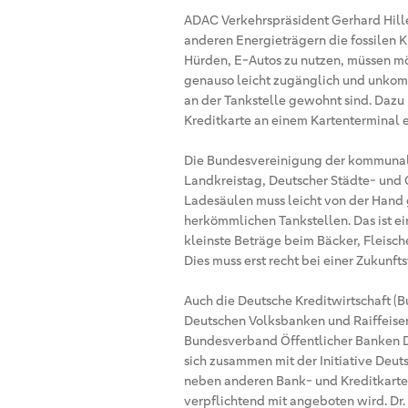
ADAC Verkehrspräsident Gerhard Hill
anderen Energieträgern die fossilen Kr
Hürden, E-Autos zu nutzen, müssen mögl
genauso leicht zugänglich und unkomp
an der Tankstelle gewohnt sind. Dazu 
Kreditkarte an einem Kartenterminal e
Die Bundesvereinigung der kommunal
Landkreistag, Deutscher Städte- und
Ladesäulen muss leicht von der Hand 
herkömmlichen Tankstellen. Das ist ein
kleinste Beträge beim Bäcker, Fleisc
Dies muss erst recht bei einer Zukunft
Auch die Deutsche Kreditwirtschaft 
Deutschen Volksbanken und Raiffeise
Bundesverband Öffentlicher Banken D
sich zusammen mit der Initiative Deut
neben anderen Bank- und Kreditkarten
verpflichtend mit angeboten wird. Dr