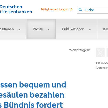
Mitglieder-Login
Suche
ositionen
Presse
Publikationen
Kar
Weitersagen:
Social-Da
(Datensch
üssen bequem und
desäulen bezahlen
s Bündnis fordert