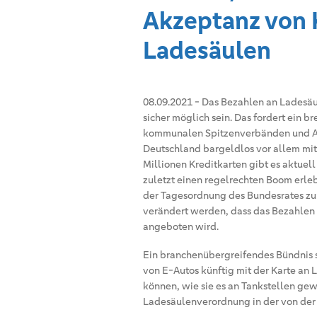
Akzeptanz von 
Ladesäulen
08.09.2021
-
Das Bezahlen an Ladesäul
sicher möglich sein. Das fordert ein b
kommunalen Spitzenverbänden und AD
Deutschland bargeldlos vor allem mit 
Millionen Kreditkarten gibt es aktuel
zuletzt einen regelrechten Boom erle
der Tagesordnung des Bundesrates zu
verändert werden, dass das Bezahlen 
angeboten wird.
Ein branchenübergreifendes Bündnis se
von E-Autos künftig mit der Karte an
können, wie sie es an Tankstellen gew
Ladesäulenverordnung in der von de