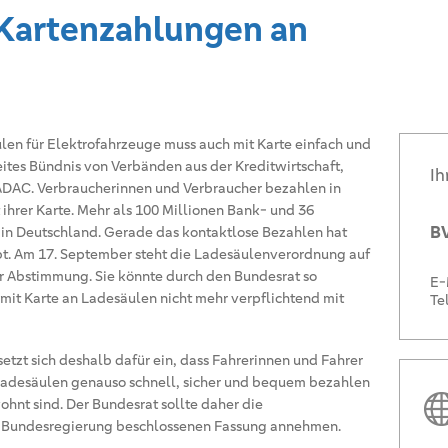
Kartenzahlungen an
en für Elektrofahrzeuge muss auch mit Karte einfach und
reites Bündnis von Verbänden aus der Kreditwirtschaft,
Ih
AC. Verbraucherinnen und Verbraucher bezahlen in
ihrer Karte. Mehr als 100 Millionen Bank- und 36
BV
l in Deutschland. Gerade das kontaktlose Bezahlen hat
bt. Am 17. September steht die Ladesäulenverordnung auf
r Abstimmung. Sie könnte durch den Bundesrat so
E-
mit Karte an Ladesäulen nicht mehr verpflichtend mit
Te
tzt sich deshalb dafür ein, dass Fahrerinnen und Fahrer
 Ladesäulen genauso schnell, sicher und bequem bezahlen
ohnt sind. Der Bundesrat sollte daher die
r Bundesregierung beschlossenen Fassung annehmen.