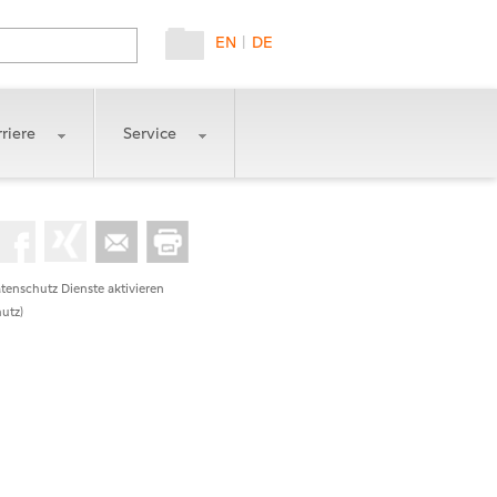
EN
|
DE
riere
Service
tenschutz Dienste aktivieren
utz)