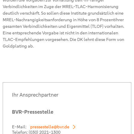
wurden die Vorgaben zur Vorhaltung bail-in-fähiger
Verbindlichkeiten im Zuge der MREL-TLAC-Harmonisierung
deutlich verschärft. So sollen diese Institute grundsätzlich eine
MREL-Nachrangigkeitsanforderung in Höhe von 8 Prozentihrer
gesamten Verbindlichkeiten und Eigenmittel (TLOF) vorhalten.
Eine entsprechende Vorgabe ist nicht in den internationalen
TLAC-Empfehlungen vorgesehen. Die DK lehnt diese Form von
Goldplating ab.
Ihr Ansprechpartner
BVR-Pressestelle
E-Mail:
pressestelle@bvr.de
Telefon:
(030) 2021-1300