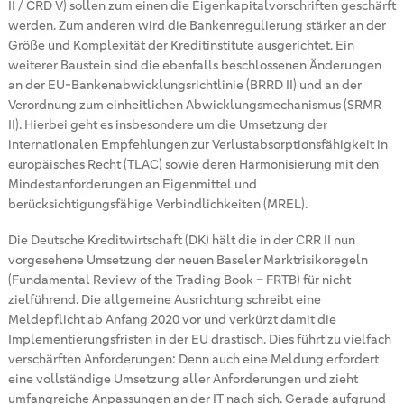
II / CRD V) sollen zum einen die Eigenkapitalvorschriften geschärft
werden. Zum anderen wird die Bankenregulierung stärker an der
Größe und Komplexität der Kreditinstitute ausgerichtet. Ein
weiterer Baustein sind die ebenfalls beschlossenen Änderungen
an der EU-Bankenabwicklungsrichtlinie (BRRD II) und an der
Verordnung zum einheitlichen Abwicklungsmechanismus (SRMR
II). Hierbei geht es insbesondere um die Umsetzung der
internationalen Empfehlungen zur Verlustabsorptionsfähigkeit in
europäisches Recht (TLAC) sowie deren Harmonisierung mit den
Mindestanforderungen an Eigenmittel und
berücksichtigungsfähige Verbindlichkeiten (MREL).
Die Deutsche Kreditwirtschaft (DK) hält die in der CRR II nun
vorgesehene Umsetzung der neuen Baseler Marktrisikoregeln
(Fundamental Review of the Trading Book – FRTB) für nicht
zielführend. Die allgemeine Ausrichtung schreibt eine
Meldepflicht ab Anfang 2020 vor und verkürzt damit die
Implementierungsfristen in der EU drastisch. Dies führt zu vielfach
verschärften Anforderungen: Denn auch eine Meldung erfordert
eine vollständige Umsetzung aller Anforderungen und zieht
umfangreiche Anpassungen an der IT nach sich. Gerade aufgrund