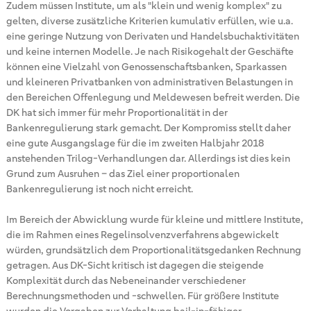
Zudem müssen Institute, um als "klein und wenig komplex" zu
gelten, diverse zusätzliche Kriterien kumulativ erfüllen, wie u.a.
eine geringe Nutzung von Derivaten und Handelsbuchaktivitäten
und keine internen Modelle. Je nach Risikogehalt der Geschäfte
können eine Vielzahl von Genossenschaftsbanken, Sparkassen
und kleineren Privatbanken von administrativen Belastungen in
den Bereichen Offenlegung und Meldewesen befreit werden. Die
DK hat sich immer für mehr Proportionalität in der
Bankenregulierung stark gemacht. Der Kompromiss stellt daher
eine gute Ausgangslage für die im zweiten Halbjahr 2018
anstehenden Trilog-Verhandlungen dar. Allerdings ist dies kein
Grund zum Ausruhen – das Ziel einer proportionalen
Bankenregulierung ist noch nicht erreicht.
Im Bereich der Abwicklung wurde für kleine und mittlere Institute,
die im Rahmen eines Regelinsolvenzverfahrens abgewickelt
würden, grundsätzlich dem Proportionalitätsgedanken Rechnung
getragen. Aus DK-Sicht kritisch ist dagegen die steigende
Komplexität durch das Nebeneinander verschiedener
Berechnungsmethoden und -schwellen. Für größere Institute