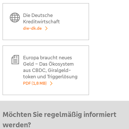
Die Deutsche
Kreditwirtschaft
die-dk.de
Eu­ro­pa braucht neues
Geld – Das Öko­sys­tem
aus CBDC, Giralgeld­
token und Trig­ger­lö­sung
PDF (1,8 MB)
Möchten Sie regelmäßig informiert
werden?