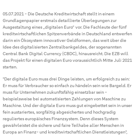
05.07.2021
-
Die Deutsche Kreditwirtschaft stellt in einem
Grundlagenpapier erstmals detaillierte Überlegungen zur
Ausgestaltung eines „digitalen Euro“ vor. Die Fachleute der fünf
kreditwirtschaftlichen Spitzenverbände in Deutschland entwerfen
darin ein Ökosystem innovativer Geldformen, das weit über die
Idee des digitalisierten Zentralbankgeldes, der sogenannten
Central Bank Digital Currency (CBDC), hinausreicht. Die EZB will
das Projekt für einen digitalen Euro voraussichtlich Mitte Juli 2021
starten.
"Der digitale Euro muss drei Dinge leisten, um erfolgreich zu sein:
Er muss für Verbraucher so einfach zu händeln sein wie Bargeld. Er
muss für Unternehmen zukunftsfähig einsetzbar sein -
beispielsweise bei automatisierten Zahlungen von Maschine zu
Maschine. Und der digitale Euro muss gut eingebettet sein in unser
fein austariertes, sorgfältig abgesichertes und hochgradig
reguliertes europäisches Finanzsystem. Denn dieses System
gewährleistet die sichere und faire Teilhabe aller Menschen in
Europa an Finanz- und kreditwirtschaftlichen Dienstleistungen",