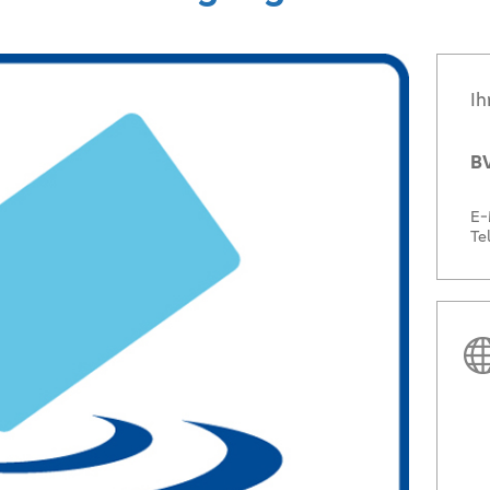
Ih
BV
E-
Te