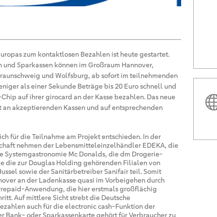
Europas zum kontaktlosen Bezahlen ist heute gestartet.
en und Sparkassen können im Großraum Hannover,
Braunschweig und Wolfsburg, ab sofort im teilnehmenden
niger als einer Sekunde Beträge bis 20 Euro schnell und
hip auf ihrer girocard an der Kasse bezahlen. Das neue
 an akzeptierenden Kassen und auf entsprechenden
h für die Teilnahme am Projekt entschieden. In der
schaft nehmen der Lebensmitteleinzelhändler EDEKA, die
 die Systemgastronomie Mc Donalds, die dm Drogerie-
e die zur Douglas Holding gehörenden Filialen von
ssel sowie der Sanitärbetreiber Sanifair teil. Somit
over an der Ladenkasse quasi im Vorbeigehen durch
Prepaid-Anwendung, die hier erstmals großflächig
ritt. Auf mittlere Sicht strebt die Deutsche
Bezahlen auch für die electronic cash-Funktion der
 der Bank- oder Sparkassenkarte gehört für Verbraucher zu