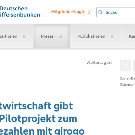
Mitglieder-Login
Suche
ositionen
Presse
Publikationen
Kar
Weitersagen:
Social-Da
(Datensch
wirtschaft gibt
 Pilotprojekt zum
ezahlen mit girogo