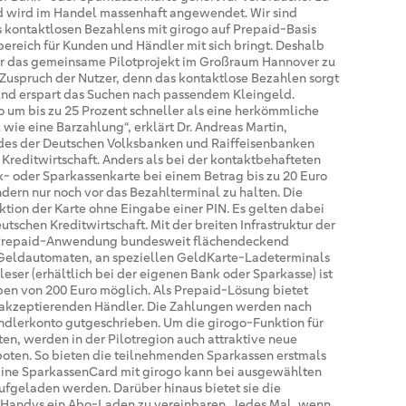
d wird im Handel massenhaft angewendet. Wir sind
s kontaktlosen Bezahlens mit girogo auf Prepaid-Basis
ereich für Kunden und Händler mit sich bringt. Deshalb
 für das gemeinsame Pilotprojekt im Großraum Hannover zu
Zuspruch der Nutzer, denn das kontaktlose Bezahlen sorgt
 und erspart das Suchen nach passendem Kleingeld.
go um bis zu 25 Prozent schneller als eine herkömmliche
wie eine Barzahlung“, erklärt Dr. Andreas Martin,
des der Deutschen Volksbanken und Raiffeisenbanken
 Kreditwirtschaft. Anders als bei der kontaktbehafteten
- oder Sparkassenkarte bei einem Betrag bis zu 20 Euro
dern nur noch vor das Bezahlterminal zu halten. Die
tion der Karte ohne Eingabe einer PIN. Es gelten dabei
tschen Kreditwirtschaft. Mit der breiten Infrastruktur der
e Prepaid-Anwendung bundesweit flächendeckend
Geldautomaten, an speziellen GeldKarte-Ladeterminals
eser (erhältlich bei der eigenen Bank oder Sparkasse) ist
en von 200 Euro möglich. Als Prepaid-Lösung bietet
n akzeptierenden Händler. Die Zahlungen werden nach
ndlerkonto gutgeschrieben. Um die girogo-Funktion für
n, werden in der Pilotregion auch attraktive neue
oten. So bieten die teilnehmenden Sparkassen erstmals
ine SparkassenCard mit girogo kann bei ausgewählten
ufgeladen werden. Darüber hinaus bietet sie die
d-Handys ein Abo-Laden zu vereinbaren. Jedes Mal, wenn