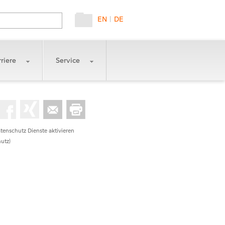
EN
|
DE
riere
Service
tenschutz Dienste aktivieren
utz)