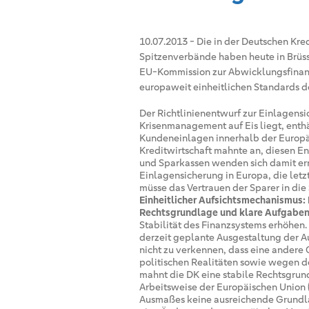
10.07.2013
-
Die in der Deutschen Kr
Spitzenverbände haben heute in Brüss
EU-Kommission zur Abwicklungsfinanzi
europaweit einheitlichen Standards d
Der Richtlinienentwurf zur Einlagens
Krisenmanagement auf Eis liegt, enth
Kundeneinlagen innerhalb der Europäis
Kreditwirtschaft mahnte an, diesen E
und Sparkassen wenden sich damit er
Einlagensicherung in Europa, die letz
müsse das Vertrauen der Sparer in die
Einheitlicher Aufsichtsmechanismus:
Rechtsgrundlage und klare Aufgaben
Stabilität des Finanzsystems erhöhen. 
derzeit geplante Ausgestaltung der Auf
nicht zu verkennen, dass eine andere 
politischen Realitäten sowie wegen de
mahnt die DK eine stabile Rechtsgrundl
Arbeitsweise der Europäischen Union
Ausmaßes keine ausreichende Grundla