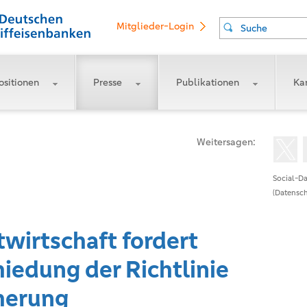
Mitglieder-Login
Suche
ositionen
Presse
Publikationen
Kar
Weitersagen:
Social-Da
(Datensch
wirtschaft fordert
iedung der Richtlinie
cherung