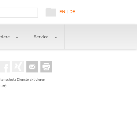
EN
|
DE
riere
Service
tenschutz Dienste aktivieren
utz)