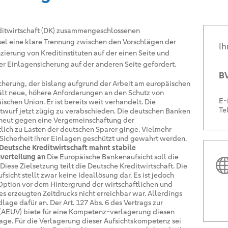
editwirtschaft (DK) zusammengeschlossenen
el eine klare Trennung zwischen den Vorschlägen der
Ih
erung von Kreditinstituten auf der einen Seite und
er Einlagensicherung auf der anderen Seite gefordert.
BV
icherung, der bislang aufgrund der Arbeit am europäischen
ält neue, höhere Anforderungen an den Schutz von
E-
chen Union. Er ist bereits weit verhandelt. Die
Te
ntwurf jetzt zügig zu verabschieden. Die deutschen Banken
neut gegen eine Vergemeinschaftung der
tlich zu Lasten der deutschen Sparer ginge. Vielmehr
 Sicherheit ihrer Einlagen geschützt und gewahrt werden.
 Deutsche Kreditwirtschaft mahnt stabile
verteilung an
Die Europäische Bankenaufsicht soll die
Diese Zielsetzung teilt die Deutsche Kreditwirtschaft. Die
sicht stellt zwar keine Ideallösung dar. Es ist jedoch
Option vor dem Hintergrund der wirtschaftlichen und
s erzeugten Zeitdrucks nicht erreichbar war. Allerdings
age dafür an. Der Art. 127 Abs. 6 des Vertrags zur
 (AEUV) biete für eine Kompetenz-verlagerung diesen
ge. Für die Verlagerung dieser Aufsichtskompetenz sei