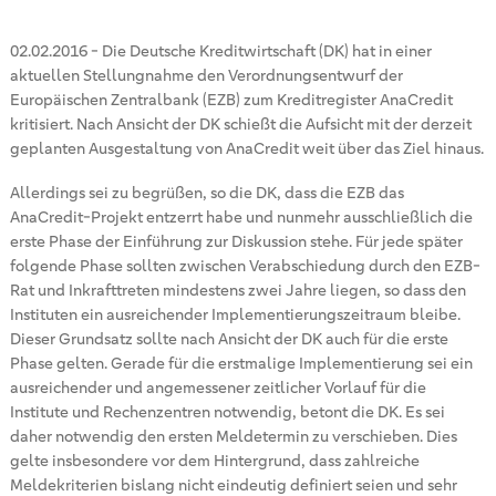
02.02.2016
-
Die Deutsche Kreditwirtschaft (DK) hat in einer
aktuellen Stellungnahme den Verordnungsentwurf der
Europäischen Zentralbank (EZB) zum Kreditregister AnaCredit
kritisiert. Nach Ansicht der DK schießt die Aufsicht mit der derzeit
geplanten Ausgestaltung von AnaCredit weit über das Ziel hinaus.
Allerdings sei zu begrüßen, so die DK, dass die EZB das
AnaCredit-Projekt entzerrt habe und nunmehr ausschließlich die
erste Phase der Einführung zur Diskussion stehe. Für jede später
folgende Phase sollten zwischen Verabschiedung durch den EZB-
Rat und Inkrafttreten mindestens zwei Jahre liegen, so dass den
Instituten ein ausreichender Implementierungszeitraum bleibe.
Dieser Grundsatz sollte nach Ansicht der DK auch für die erste
Phase gelten. Gerade für die erstmalige Implementierung sei ein
ausreichender und angemessener zeitlicher Vorlauf für die
Institute und Rechenzentren notwendig, betont die DK. Es sei
daher notwendig den ersten Meldetermin zu verschieben. Dies
gelte insbesondere vor dem Hintergrund, dass zahlreiche
Meldekriterien bislang nicht eindeutig definiert seien und sehr