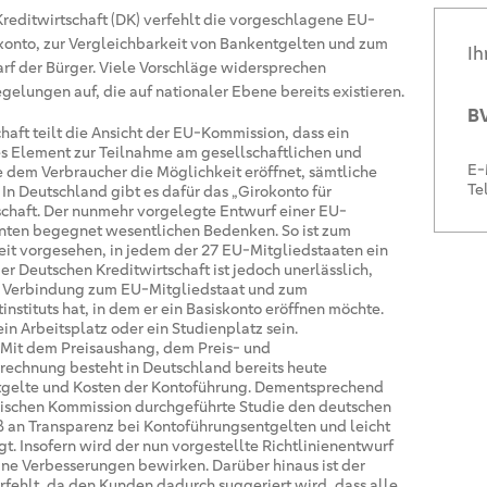
Kreditwirtschaft (DK) verfehlt die vorgeschlagene EU-
konto, zur Vergleichbarkeit von Bankentgelten und zum
Ih
f der Bürger. Viele Vorschläge widersprechen
gelungen auf, die auf nationaler Ebene bereits existieren.
BV
haft teilt die Ansicht der EU-Kommission, dass ein
s Element zur Teilnahme am gesellschaftlichen und
E-
e dem Verbraucher die Möglichkeit eröffnet, sämtliche
Te
 In Deutschland gibt es dafür das „Girokonto für
chaft. Der nunmehr vorgelegte Entwurf einer EU-
onten begegnet wesentlichen Bedenken. So ist zum
eit vorgesehen, in jedem der 27 EU-Mitgliedstaaten ein
er Deutschen Kreditwirtschaft ist jedoch unerlässlich,
ne Verbindung zum EU-Mitgliedstaat und zum
nstituts hat, in dem er ein Basiskonto eröffnen möchte.
in Arbeitsplatz oder ein Studienplatz sein.
Mit dem Preisaushang, dem Preis- und
rechnung besteht in Deutschland bereits heute
ntgelte und Kosten der Kontoführung. Dementsprechend
äischen Kommission durchgeführte Studie den deutschen
 an Transparenz bei Kontoführungsentgelten und leicht
t. Insofern wird der nun vorgestellte Richtlinienentwurf
ine Verbesserungen bewirken. Darüber hinaus ist der
erfehlt, da den Kunden dadurch suggeriert wird, dass alle