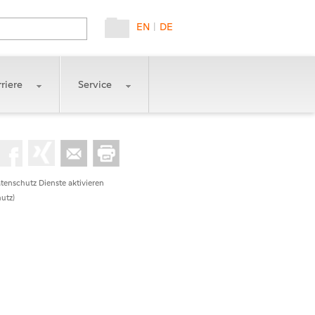
EN
|
DE
riere
Service
tenschutz Dienste aktivieren
utz)