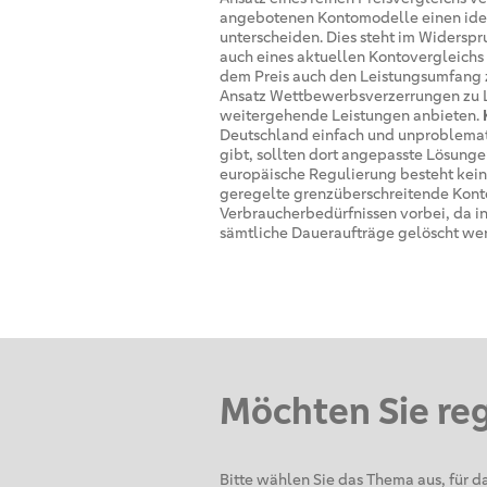
angebotenen Kontomodelle einen iden
unterscheiden. Dies steht im Widersp
auch eines aktuellen Kontovergleichs
dem Preis auch den Leistungsumfang z
Ansatz Wettbewerbsverzerrungen zu La
weitergehende Leistungen anbieten.
Deutschland einfach und unproblemat
gibt, sollten dort angepasste Lösung
europäische Regulierung besteht kein
geregelte grenzüberschreitende Kont
Verbraucherbedürfnissen vorbei, da i
sämtliche Daueraufträge gelöscht we
Möchten Sie re
Bitte wählen Sie das Thema aus, für da