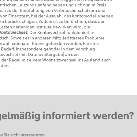
tischen Leistungsumfang haben und sich nur im Preis
ruch zu der Empfehlung von Verbraucherschützern und
 von Finanztest, bei der Auswahl des Kontomodells neben
u berücksichtigen. Zudem ist zu befürchten, dass der
sten derjenigen Institute bewirken wird, die
Kontowechsel:
Der Kontowechsel funktioniert in
isch. Soweit es in anderen Mitgliedstaaten Probleme
en auf nationaler Ebene gefunden werden. Für eine
 Bedarf. Insbesondere geht der in dem Vorschlag
owechsel (mit Datenweitergabe) an den
n der Regel mit einem Wohnsitzwechsel ins Ausland auch
rden.
gelmäßig informiert werden?
s Sie sich interessieren