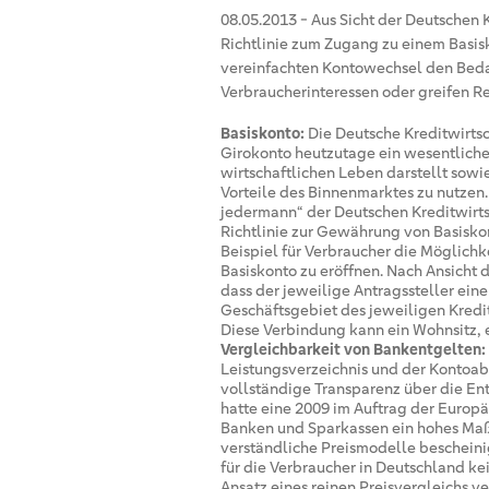
08.05.2013
-
Aus Sicht der Deutschen 
Richtlinie zum Zugang zu einem Basis
vereinfachten Kontowechsel den Bedar
Verbraucherinteressen oder greifen Re
Basiskonto:
Die Deutsche Kreditwirtsc
Girokonto heutzutage ein wesentliche
wirtschaftlichen Leben darstellt sowi
Vorteile des Binnenmarktes zu nutzen.
jedermann“ der Deutschen Kreditwirts
Richtlinie zur Gewährung von Basisk
Beispiel für Verbraucher die Möglichk
Basiskonto zu eröffnen. Nach Ansicht d
dass der jeweilige Antragssteller ei
Geschäftsgebiet des jeweiligen Krediti
Diese Verbindung kann ein Wohnsitz, e
Vergleichbarkeit von Bankentgelten:
Leistungsverzeichnis und der Kontoab
vollständige Transparenz über die E
hatte eine 2009 im Auftrag der Europ
Banken und Sparkassen ein hohes Maß
verständliche Preismodelle bescheinig
für die Verbraucher in Deutschland ke
Ansatz eines reinen Preisvergleichs v