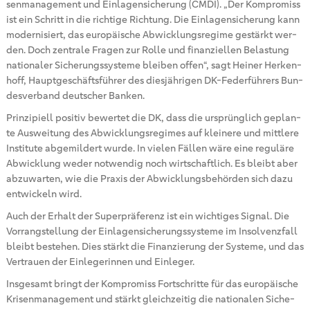
sen­ma­nage­ment und Ein­la­gen­si­che­rung (CMDI). „Der Kom­pro­miss
ist ein Schritt in die rich­ti­ge Rich­tung. Die Ein­la­gen­si­che­rung kann
mo­der­ni­siert, das eu­ro­päi­sche Ab­wick­lungs­re­gime ge­stärkt wer­
den. Doch zen­tra­le Fra­gen zur Rolle und fi­nan­zi­el­len Be­las­tung
na­tio­na­ler Si­che­rungs­sys­te­me blei­ben offen“, sagt Hei­ner Her­ken­
hoff, Haupt­ge­schäfts­füh­rer des dies­jäh­ri­gen DK-Fe­der­füh­rers Bun­
des­ver­band deut­scher Ban­ken.
Prin­zi­pi­ell po­si­tiv be­wer­tet die DK, dass die ur­sprüng­lich ge­plan­
te Aus­wei­tung des Ab­wick­lungs­re­gimes auf klei­ne­re und mitt­le­re
In­sti­tu­te ab­ge­mil­dert wurde. In vie­len Fäl­len wäre eine re­gu­lä­re
Ab­wick­lung weder not­wen­dig noch wirt­schaft­lich. Es bleibt aber
ab­zu­war­ten, wie die Pra­xis der Ab­wick­lungs­be­hör­den sich dazu
ent­wi­ckeln wird.
Auch der Er­halt der Su­per­prä­fe­renz ist ein wich­ti­ges Si­gnal. Die
Vor­rang­stel­lung der Ein­la­gen­si­che­rungs­sys­te­me im In­sol­venz­fall
bleibt be­ste­hen. Dies stärkt die Fi­nan­zie­rung der Sys­te­me, und das
Ver­trau­en der Ein­le­ge­rin­nen und Ein­le­ger.
Ins­ge­samt bringt der Kom­pro­miss Fort­schrit­te für das eu­ro­päi­sche
Kri­sen­ma­nage­ment und stärkt gleich­zei­tig die na­tio­na­len Si­che­