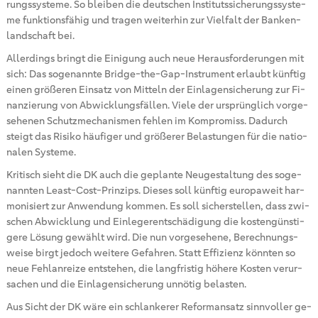
rungs­sys­te­me. So blei­ben die deut­schen In­sti­tuts­si­che­rungs­sys­te­
me funk­ti­ons­fä­hig und tra­gen wei­ter­hin zur Viel­falt der Ban­ken­
land­schaft bei.
Al­ler­dings bringt die Ei­ni­gung auch neue Her­aus­for­de­run­gen mit
sich: Das so­ge­nann­te Bridge-the-Gap-In­stru­ment er­laubt künf­tig
einen grö­ße­ren Ein­satz von Mit­teln der Ein­la­gen­si­che­rung zur Fi­
nan­zie­rung von Ab­wick­lungs­fäl­len. Viele der ur­sprüng­lich vor­ge­
se­he­nen Schutz­me­cha­nis­men feh­len im Kom­pro­miss. Da­durch
steigt das Ri­si­ko häu­fi­ger und grö­ße­rer Be­las­tun­gen für die na­tio­
na­len Sys­te­me.
Kri­tisch sieht die DK auch die ge­plan­te Neu­ge­stal­tung des so­ge­
nann­ten Least-Cost-Prin­zips. Die­ses soll künf­tig eu­ro­pa­weit har­
mo­ni­siert zur An­wen­dung kom­men. Es soll si­cher­stel­len, dass zwi­
schen Ab­wick­lung und Ein­le­ger­ent­schä­di­gung die kos­ten­güns­ti­
ge­re Lö­sung ge­wählt wird. Die nun vor­ge­se­he­ne, Be­rech­nungs­
wei­se birgt je­doch wei­te­re Ge­fah­ren. Statt Ef­fi­zi­enz könn­ten so
neue Fehl­an­rei­ze ent­ste­hen, die lang­fris­tig hö­he­re Kos­ten ver­ur­
sa­chen und die Ein­la­gen­si­che­rung un­nö­tig be­las­ten.
Aus Sicht der DK wäre ein schlan­ke­rer Re­form­an­satz sinn­vol­ler ge­