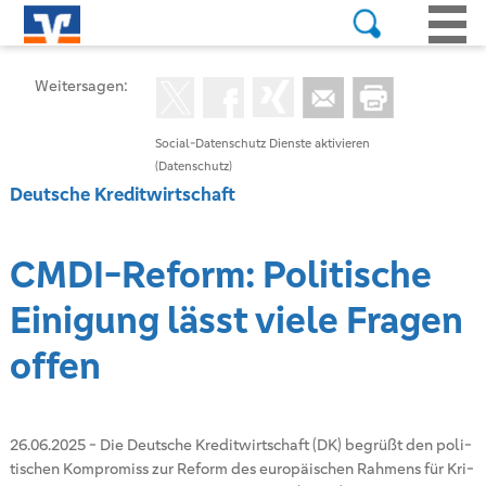
Weitersagen:
Social-Datenschutz Dienste aktivieren
(Datenschutz)
Deutsche Kreditwirtschaft
CMDI-Re­form: Po­li­ti­sche
Ei­ni­gung lässt viele Fra­gen
offen
26.06.2025
-
Die Deut­sche Kre­dit­wirt­schaft (DK) be­grü­ßt den po­li­
ti­schen Kom­pro­miss zur Re­form des eu­ro­päi­schen Rah­mens für Kri­