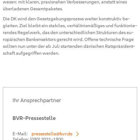
we­sen: mit kla­ren, pra­xis­na­hen Ver­bes­se­run­gen, an­statt eines
über­la­de­nen Ge­samt­pa­ke­tes.
Die DK wird den Ge­setz­ge­bungs­pro­zess wei­ter kon­struk­tiv be­
glei­ten. Ziel bleibt ein sta­bi­les, ver­hält­nis­mä­ßi­ges und funk­tio­nie­
ren­des Re­gel­werk, das den un­ter­schied­li­chen Struk­tu­ren des eu­
ro­päi­schen Ban­ken­sek­tors ge­recht wird. Of­fe­ne tech­ni­sche Frage
soll­ten nun unter der ab Juli star­ten­den dä­ni­schen Rats­prä­si­dent­
schaft auf­ge­grif­fen wer­den.
Ihr Ansprechpartner
BVR-Pressestelle
E-Mail:
pressestelle@bvr.de
Telefon:
(030) 2021-1300