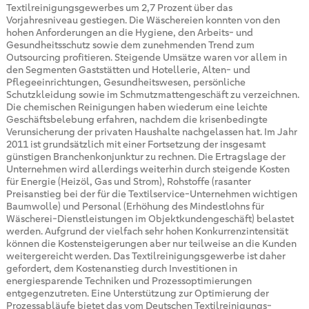
Textilreinigungsgewerbes um 2,7 Prozent über das
Vorjahresniveau gestiegen. Die Wäschereien konnten von den
hohen Anforderungen an die Hygiene, den Arbeits- und
Gesundheitsschutz sowie dem zunehmenden Trend zum
Outsourcing profitieren. Steigende Umsätze waren vor allem in
den Segmenten Gaststätten und Hotellerie, Alten- und
Pflegeeinrichtungen, Gesundheitswesen, persönliche
Schutzkleidung sowie im Schmutzmattengeschäft zu verzeichnen.
Die chemischen Reinigungen haben wiederum eine leichte
Geschäftsbelebung erfahren, nachdem die krisenbedingte
Verunsicherung der privaten Haushalte nachgelassen hat. Im Jahr
2011 ist grundsätzlich mit einer Fortsetzung der insgesamt
günstigen Branchenkonjunktur zu rechnen. Die Ertragslage der
Unternehmen wird allerdings weiterhin durch steigende Kosten
für Energie (Heizöl, Gas und Strom), Rohstoffe (rasanter
Preisanstieg bei der für die Textilservice-Unternehmen wichtigen
Baumwolle) und Personal (Erhöhung des Mindestlohns für
Wäscherei-Dienstleistungen im Objektkundengeschäft) belastet
werden. Aufgrund der vielfach sehr hohen Konkurrenzintensität
können die Kostensteigerungen aber nur teilweise an die Kunden
weitergereicht werden. Das Textilreinigungsgewerbe ist daher
gefordert, dem Kostenanstieg durch Investitionen in
energiesparende Techniken und Prozessoptimierungen
entgegenzutreten. Eine Unterstützung zur Optimierung der
Prozessabläufe bietet das vom Deutschen Textilreinigungs-