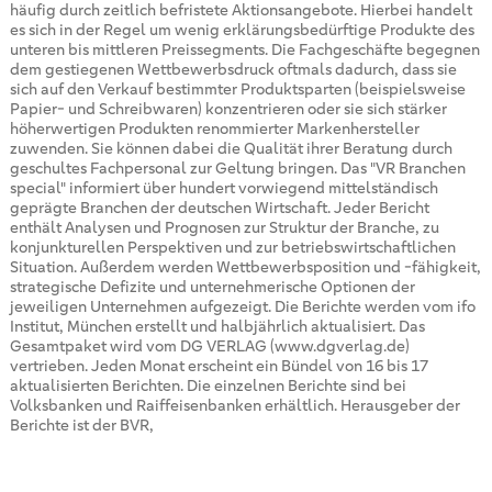
häufig durch zeitlich befristete Aktionsangebote. Hierbei handelt
es sich in der Regel um wenig erklärungsbedürftige Produkte des
unteren bis mittleren Preissegments. Die Fachgeschäfte begegnen
dem gestiegenen Wettbewerbsdruck oftmals dadurch, dass sie
sich auf den Verkauf bestimmter Produktsparten (beispielsweise
Papier- und Schreibwaren) konzentrieren oder sie sich stärker
höherwertigen Produkten renommierter Markenhersteller
zuwenden. Sie können dabei die Qualität ihrer Beratung durch
geschultes Fachpersonal zur Geltung bringen. Das "VR Branchen
special" informiert über hundert vorwiegend mittelständisch
geprägte Branchen der deutschen Wirtschaft. Jeder Bericht
enthält Analysen und Prognosen zur Struktur der Branche, zu
konjunkturellen Perspektiven und zur betriebswirtschaftlichen
Situation. Außerdem werden Wettbewerbsposition und -fähigkeit,
strategische Defizite und unternehmerische Optionen der
jeweiligen Unternehmen aufgezeigt. Die Berichte werden vom ifo
Institut, München erstellt und halbjährlich aktualisiert. Das
Gesamtpaket wird vom DG VERLAG (www.dgverlag.de)
vertrieben. Jeden Monat erscheint ein Bündel von 16 bis 17
aktualisierten Berichten. Die einzelnen Berichte sind bei
Volksbanken und Raiffeisenbanken erhältlich. Herausgeber der
Berichte ist der BVR,