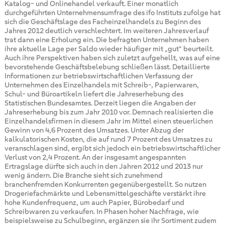
Katalog- und Onlinehandel verkauft. Einer monatlich
durchgeführten Unternehmensumfrage des ifo Instituts zufolge hat
sich die Geschäftslage des Facheinzelhandels zu Beginn des
Jahres 2012 deutlich verschlechtert. Im weiteren Jahresverlauf
trat dann eine Erholung ein. Die befragten Unternehmen haben
ihre aktuelle Lage per Saldo wieder häufiger mit „gut“ beurteilt.
Auch ihre Perspektiven haben sich zuletzt aufgehellt, was auf eine
bevorstehende Geschäftsbelebung schließen lässt. Detaillierte
Informationen zur betriebswirtschaftlichen Verfassung der
Unternehmen des Einzelhandels mit Schreib-, Papierwaren,
Schul- und Büroartikeln liefert die Jahreserhebung des
Statistischen Bundesamtes. Derzeit liegen die Angaben der
Jahreserhebung bis zum Jahr 2010 vor. Demnach realisierten die
Einzelhandelsfirmen in diesem Jahr im Mittel einen steuerlichen
Gewinn von 4,6 Prozent des Umsatzes. Unter Abzug der
kalkulatorischen Kosten, die auf rund 7 Prozent des Umsatzes zu
veranschlagen sind, ergibt sich jedoch ein betriebswirtschaftlicher
Verlust von 2,4 Prozent. An der insgesamt angespannten
Ertragslage dürfte sich auch in den Jahren 2012 und 2013 nur
wenig ändern. Die Branche sieht sich zunehmend
branchenfremden Konkurrenten gegenübergestellt. So nutzen
Drogeriefachmärkte und Lebensmittelgeschäfte verstärkt ihre
hohe Kundenfrequenz, um auch Papier, Bürobedarf und
Schreibwaren zu verkaufen. In Phasen hoher Nachfrage, wie
beispielsweise zu Schulbeginn, ergänzen sie ihr Sortiment zudem