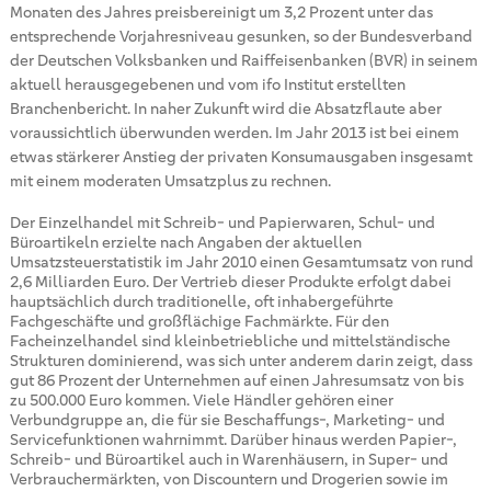
Monaten des Jahres preisbereinigt um 3,2 Prozent unter das
entsprechende Vorjahresniveau gesunken, so der Bundesverband
der Deutschen Volksbanken und Raiffeisenbanken (BVR) in seinem
aktuell herausgegebenen und vom ifo Institut erstellten
Branchenbericht. In naher Zukunft wird die Absatzflaute aber
voraussichtlich überwunden werden. Im Jahr 2013 ist bei einem
etwas stärkerer Anstieg der privaten Konsumausgaben insgesamt
mit einem moderaten Umsatzplus zu rechnen.
Der Einzelhandel mit Schreib- und Papierwaren, Schul- und
Büroartikeln erzielte nach Angaben der aktuellen
Umsatzsteuerstatistik im Jahr 2010 einen Gesamtumsatz von rund
2,6 Milliarden Euro. Der Vertrieb dieser Produkte erfolgt dabei
hauptsächlich durch traditionelle, oft inhabergeführte
Fachgeschäfte und großflächige Fachmärkte. Für den
Facheinzelhandel sind kleinbetriebliche und mittelständische
Strukturen dominierend, was sich unter anderem darin zeigt, dass
gut 86 Prozent der Unternehmen auf einen Jahresumsatz von bis
zu 500.000 Euro kommen. Viele Händler gehören einer
Verbundgruppe an, die für sie Beschaffungs-, Marketing- und
Servicefunktionen wahrnimmt. Darüber hinaus werden Papier-,
Schreib- und Büroartikel auch in Warenhäusern, in Super- und
Verbrauchermärkten, von Discountern und Drogerien sowie im