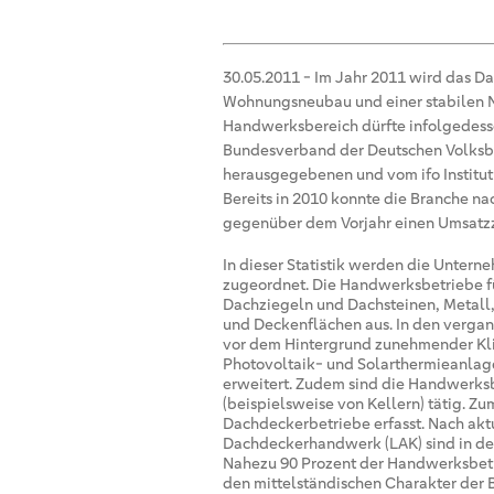
30.05.2011
-
Im Jahr 2011 wird das D
Wohnungsneubau und einer stabilen N
Handwerksbereich dürfte infolgedesse
Bundesverband der Deutschen Volksba
herausgegebenen und vom ifo Institut 
Bereits in 2010 konnte die Branche 
gegenüber dem Vorjahr einen Umsatzz
In dieser Statistik werden die Unt
zugeordnet. Die Handwerksbetriebe f
Dachziegeln und Dachsteinen, Metall,
und Deckenflächen aus. In den vergan
vor dem Hintergrund zunehmender Kl
Photovoltaik- und Solarthermieanl
erweitert. Zudem sind die Handwerks
(beispielsweise von Kellern) tätig. 
Dachdeckerbetriebe erfasst. Nach akt
Dachdeckerhandwerk (LAK) sind in de
Nahezu 90 Prozent der Handwerksbet
den mittelständischen Charakter der 