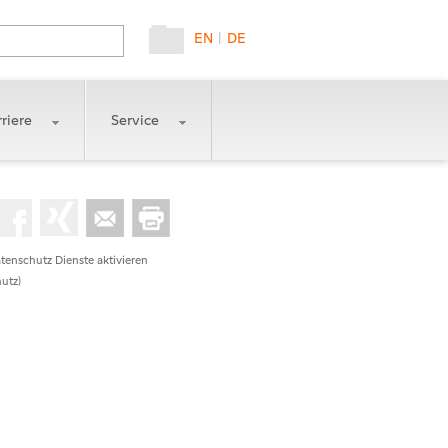
EN
|
DE
riere
Service
tenschutz Dienste aktivieren
utz)