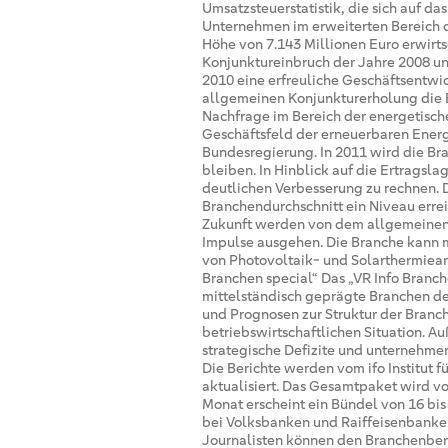
Umsatzsteuerstatistik, die sich auf d
Unternehmen im erweiterten Bereich 
Höhe von 7.143 Millionen Euro erwir
Konjunktureinbruch der Jahre 2008 u
2010 eine erfreuliche Geschäftsentwi
allgemeinen Konjunkturerholung die 
Nachfrage im Bereich der energetisc
Geschäftsfeld der erneuerbaren Energ
Bundesregierung. In 2011 wird die Bra
bleiben. In Hinblick auf die Ertragsla
deutlichen Verbesserung zu rechnen. Di
Branchendurchschnitt ein Niveau errei
Zukunft werden von dem allgemeinen
Impulse ausgehen. Die Branche kann
von Photovoltaik- und Solarthermieanl
Branchen special“ Das „VR Info Branc
mittelständisch geprägte Branchen der
und Prognosen zur Struktur der Branch
betriebswirtschaftlichen Situation. 
strategische Defizite und unternehme
Die Berichte werden vom ifo Institut f
aktualisiert. Das Gesamtpaket wird 
Monat erscheint ein Bündel von 16 bis 
bei Volksbanken und Raiffeisenbanken 
Journalisten können den Branchenber