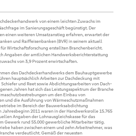
achdeckerhandwerk von einem leichten Zuwachs im
achfrage im Sanierungsgeschäft begünstigt. Der
n einen weiteren Umsatzanstieg erfahren, erwartet der
nken und Raiffeisenbanken (BVR) in seinem aktuell
für Wirtschaftsforschung erstellten Branchenbericht.
nach Angaben der amtlichen Handwerksberichterstattung
uwachs von 3,9 Prozent erwirtschaften.
ernehmen des Dachdeckerhandwerks dem Bauhauptgewerbe
ühren hauptsächlich Arbeiten zur Dachdeckung mit
 Schiefer und Reet sowie Abdichtungsarbeiten von Dach-
genen Jahren hat sich das Leistungsspektrum der Branche
imaschutzbestrebungen um den Einbau von
agen und die Ausführung von Wärmeschutzmaßnahmen
betriebe im Bereich der Bauwerksabdichtung
Zum Jahresbeginn 2011 waren in der Handwerksrolle 15.765
uellen Angaben der Lohnausgleichskasse für das
m Gewerk rund 55.000 gewerbliche Mitarbeiter tätig.
riebe haben zwischen einem und zehn Arbeitnehmer, was
Branche verdeutlicht. Gemäß der neuesten