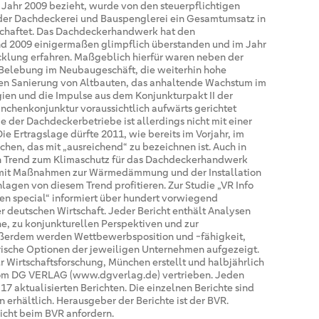
as Jahr 2009 bezieht, wurde von den steuerpflichtigen
der Dachdeckerei und Bauspenglerei ein Gesamtumsatz in
tschaftet. Das Dachdeckerhandwerk hat den
nd 2009 einigermaßen glimpflich überstanden und im Jahr
cklung erfahren. Maßgeblich hierfür waren neben der
Belebung im Neubaugeschäft, die weiterhin hohe
hen Sanierung von Altbauten, das anhaltende Wachstum im
ien und die Impulse aus dem Konjunkturpakt II der
nchenkonjunktur voraussichtlich aufwärts gerichtet
ge der Dachdeckerbetriebe ist allerdings nicht mit einer
e Ertragslage dürfte 2011, wie bereits im Vorjahr, im
chen, das mit „ausreichend“ zu bezeichnen ist. Auch in
 Trend zum Klimaschutz für das Dachdeckerhandwerk
 mit Maßnahmen zur Wärmedämmung und der Installation
agen von diesem Trend profitieren. Zur Studie „VR Info
hen special“ informiert über hundert vorwiegend
 deutschen Wirtschaft. Jeder Bericht enthält Analysen
e, zu konjunkturellen Perspektiven und zur
Außerdem werden Wettbewerbsposition und -fähigkeit,
rische Optionen der jeweiligen Unternehmen aufgezeigt.
ür Wirtschaftsforschung, München erstellt und halbjährlich
vom DG VERLAG (www.dgverlag.de) vertrieben. Jeden
17 aktualisierten Berichten. Die einzelnen Berichte sind
erhältlich. Herausgeber der Berichte ist der BVR.
icht beim BVR anfordern.