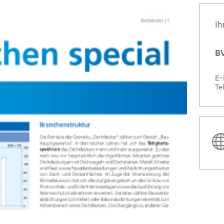
Ih
BV
E-
Te