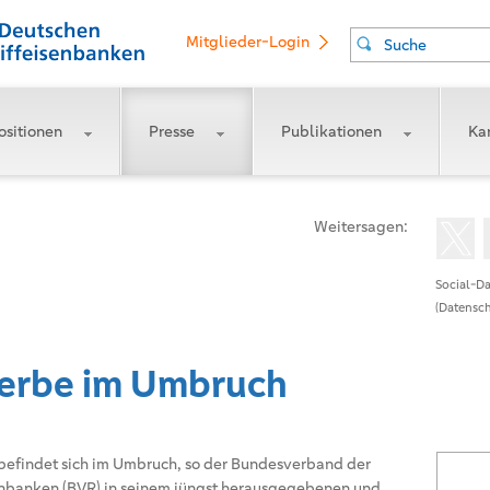
Mitglieder-Login
Suche
ositionen
Presse
Publikationen
Kar
Weitersagen:
Social-Da
(Datensch
rbe im Umbruch
findet sich im Umbruch, so der Bundesverband der
nbanken (BVR) in seinem jüngst herausgegebenen und