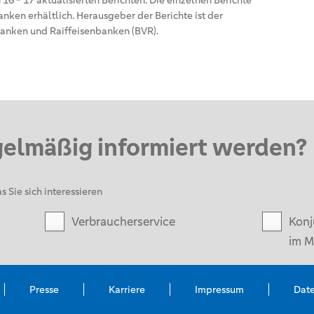
16 - 17 aktualisierten Berichten. Die einzelnen Berichte
nken erhältlich. Herausgeber der Berichte ist der
anken und Raiffeisenbanken (BVR).
gelmäßig informiert werden?
s Sie sich interessieren
Verbraucherservice
Konj
im M
Presse
Karriere
Impressum
Dat