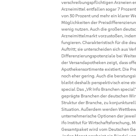
verschreibungspflichtigen Arzneien er
Arzneimittel entfallen sogar 7 Prozent
von 30 Prozent und mehr ein klarer W
Möglichkeiten der Preisdifferenzieru
wenig nutzen. Auch die großen deutsc
Arzneimittelmarkt vorzustoßen, indem
fungieren. Charakteristisch für die de
Auftritt; sie unterscheiden sich aus Ve
Differenzierungspotenziale bei Weit
der Versandapotheken zeigt, dass off
Apothekensortimente existiert. Die Pre
noch eher gering. Auch die beratung
bleibt deshalb perspektivisch eine str
special Das „VR Info Branchen special
geprägte Branchen der deutschen Wirt
Struktur der Branche, zu konjunkturel
Situation. Außerdem werden Wettbewer
unternehmerische Optionen der jewei
ifo Institut für Wirtschaftsforschung, 
Gesamtpaket wird vom Deutschen Gen