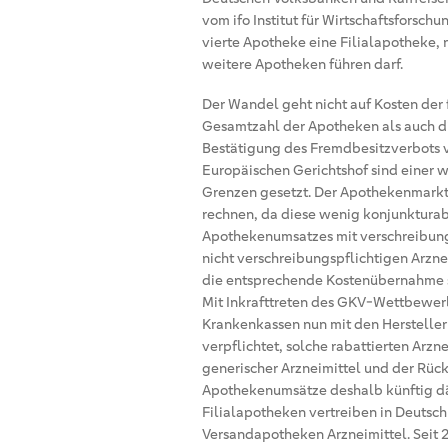
vom ifo Institut für Wirtschaftsforsch
vierte Apotheke eine Filialapotheke
weitere Apotheken führen darf.
Der Wandel geht nicht auf Kosten de
Gesamtzahl der Apotheken als auch di
Bestätigung des Fremdbesitzverbots 
Europäischen Gerichtshof sind einer
Grenzen gesetzt. Der Apothekenmarkt 
rechnen, da diese wenig konjunkturabh
Apothekenumsatzes mit verschreibung
nicht verschreibungspflichtigen Arzne
die entsprechende Kostenübernahme s
Mit Inkrafttreten des GKV-Wettbewer
Krankenkassen nun mit den Hersteller
verpflichtet, solche rabattierten Ar
generischer Arzneimittel und der R
Apothekenumsätze deshalb künftig dä
Filialapotheken vertreiben in Deuts
Versandapotheken Arzneimittel. Seit 2