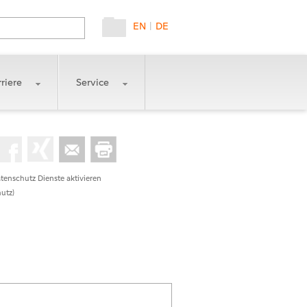
EN
|
DE
riere
Service
tenschutz Dienste aktivieren
utz)