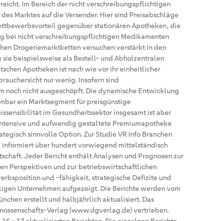
reicht. Im Bereich der nicht verschreibungspflichtigen
 des Marktes auf die Versender. Hier sind Preisabschläge
ettbewerbsvorteil gegenüber stationären Apotheken, die
ng bei nicht verschreibungspflichtigen Medikamenten
hen Drogeriemarktketten versuchen verstärkt in den
 sie beispielsweise als Bestell- und Abholzentralen
utschen Apotheken ist nach wie vor ihr einheitlicher
rbrauchersicht nur wenig. Insofern sind
em noch nicht ausgeschöpft. Die dynamische Entwicklung
enbar ein Marktsegment für preisgünstige
issensibilität im Gesundheitssektor insgesamt ist aber
sintensive und aufwendig gestaltete Premiumapotheke
ategisch sinnvolle Option. Zur Studie VR Info Branchen
“ informiert über hundert vorwiegend mittelständisch
schaft. Jeder Bericht enthält Analysen und Prognosen zur
len Perspektiven und zur betriebswirtschaftlichen
bsposition und -fähigkeit, strategische Defizite und
ligen Unternehmen aufgezeigt. Die Berichte werden vom
München erstellt und halbjährlich aktualisiert. Das
ossenschafts-Verlag (www.dgverlag.de) vertrieben.