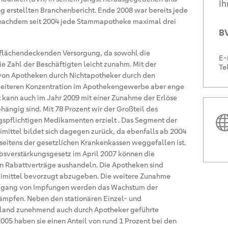
Ih
ung erstellten Branchenbericht. Ende 2008 war bereits jede
, nachdem seit 2004 jede Stammapotheke maximal drei
BV
r flächendeckenden Versorgung, da sowohl die
E-
e Zahl der Beschäftigten leicht zunahm. Mit der
Te
von Apotheken durch Nichtapotheker durch den
 weiteren Konzentration im Apothekengewerbe aber enge
kann auch im Jahr 2009 mit einer Zunahme der Erlöse
ängig sind. Mit 78 Prozent wir der Großteil des
spflichtigen Medikamenten erzielt . Das Segment der
imittel bildet sich dagegen zurück, da ebenfalls ab 2004
eitens der gesetzlichen Krankenkassen weggefallen ist.
bsverstärkungsgesetz im April 2007 können die
n Rabattverträge aushandeln. Die Apotheken sind
zneimittel bevorzugt abzugeben. Die weitere Zunahme
ückgang von Impfungen werden das Wachstum der
mpfen. Neben den stationären Einzel- und
chland zunehmend auch durch Apotheker geführte
005 haben sie einen Anteil von rund 1 Prozent bei den