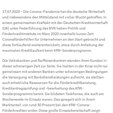
17.07.2020
-
Die Corona-Pandemie hat die deutsche Wirtschaft
und insbesondere den Mittelstand mit voller Wucht getroffen. In
einem gemeinsamen Kraftakt mit der Deutschen Kreditwirtschaft
(DK) unter Federführung des BVR haben Politik und
Förderkreditinstitute im März 2020 innerhalb kurzer Zeit
Coronaförderhilfen für Unternehmen an den Start gebracht und
diese fortlaufend weiterentwickelt, etwa durch Anhebung der
maximalen Kreditlaufzeit beim KfW-Sonderprogramm.
Die Volksbanken und Raiffeisenbanken standen ihren Kunden in
dieser schwierigen Zeit zur Seite. Sie hielten in der Krise nicht nur
gemeinsam mit anderen Banken unter schwierigen Bedingungen
die Versorgung mit Bankdienstleistungen aufrecht, sie stellten
auch erhebliche Ressourcen für die Förderkreditberatung,
Kreditantragsprüfung und -bearbeitung des KfW-
Sonderprogramms bereit. Sie bildeten Taskforces, die auch am
Wochenende im Einsatz waren. Das spiegelt sich in ihrem
Marktanteil von rund 30 Prozent bei den KfW-Corona-
Förderkrediten wider. Diese große Einsatzbereitschaft zeigt: