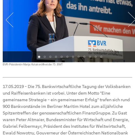
BVR-Präsidentin Marija Kolak eröffnet die 75. BWT
17.05.2019
-
Die 75. Bankwirtschaftliche Tagung der Volksbanken
und Raiffeisenbanken ist vorbei. Unter dem Motto "Eine
gemeinsame Strategie - ein gemeinsamer Erfolg" trafen sich rund
900 Bankvorstände im Berliner Maritim Hotel zum alljährliche
Spitzentreffen der genossenschaftlichen FinanzGruppe. Zu Gast
waren Peter Altmaier, Bundesminister für Wirtschaft und Energie,
Gabriel Felbermayr, Präsident des Institutes für Weltwirtschaft,
Ewald Nowotny, Gouverneur der Österreichischen Nationalbank