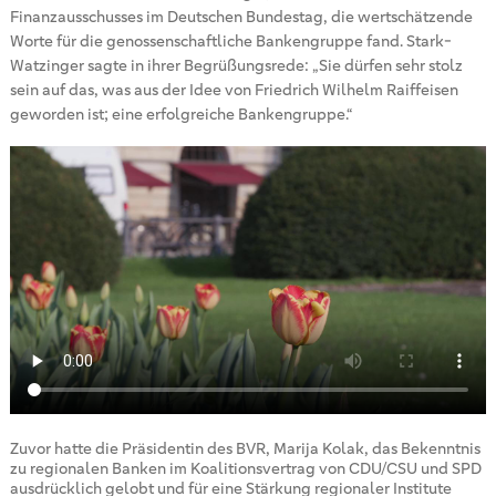
Finanzausschusses im Deutschen Bundestag, die wertschätzende
Worte für die genossenschaftliche Bankengruppe fand. Stark-
Watzinger sagte in ihrer Begrüßungsrede: „Sie dürfen sehr stolz
sein auf das, was aus der Idee von Friedrich Wilhelm Raiffeisen
geworden ist; eine erfolgreiche Bankengruppe.“
Zuvor hatte die Präsidentin des BVR, Marija Kolak, das Bekenntnis
zu regionalen Banken im Koalitionsvertrag von CDU/CSU und SPD
ausdrücklich gelobt und für eine Stärkung regionaler Institute