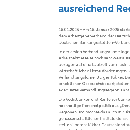
ausreichend R
15.01.2025
-
Am 15. Januar 2025 start
dem Arbeitgeberverband der Deutsch
Deutschen Bankangestellten-Verband
In der ersten Verhandlungsrunde lagen
Arbeitnehmerseite noch sehr weit aus
bezogen auf eine Laufzeit von maximal
wirtschaftlichen Herausforderungen, vo
Verhandlungsführer Jürgen Kikker. Di
erheblichen Gesprächsbedarf, stellen 
adäquates Verhandlungsergebnis anz
Die Volksbanken und Raiffeisenbanke
nachhaltige Personalpolitik aus. „Der 
Regionen und möchte das auch in Zuku
genossenschaftlichen Institute den 
stellen", betont Kikker. Deutschland s