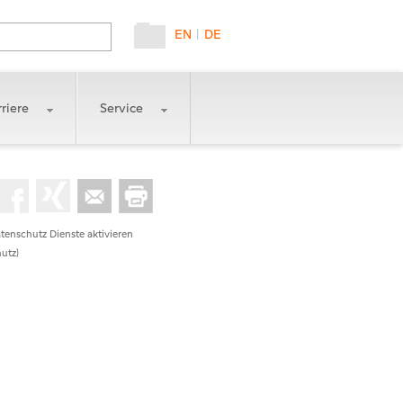
EN
|
DE
riere
Service
tenschutz Dienste aktivieren
utz)