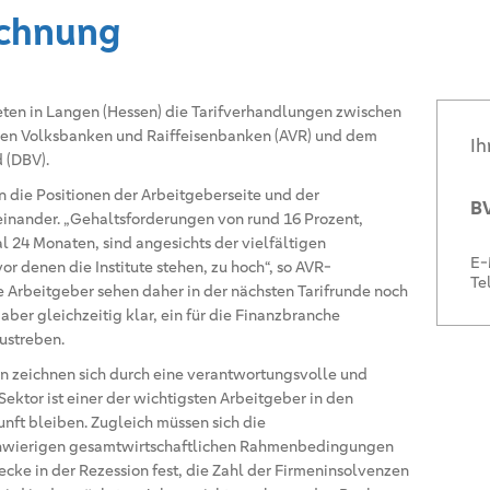
echnung
eten in Langen (Hessen) die Tarifverhandlungen zwischen
en Volksbanken und Raiffeisenbanken (AVR) und dem
Ih
 (DBV).
 die Positionen der Arbeitgeberseite und der
BV
einander. „Gehaltsforderungen von rund 16 Prozent,
 24 Monaten, sind angesichts der vielfältigen
E-
r denen die Institute stehen, zu hoch“, so AVR-
Te
e Arbeitgeber sehen daher in der nächsten Tarifrunde noch
aber gleichzeitig klar, ein für die Finanzbranche
ustreben.
n zeichnen sich durch eine verantwortungsvolle und
Sektor ist einer der wichtigsten Arbeitgeber in den
nft bleiben. Zugleich müssen sich die
schwierigen gesamtwirtschaftlichen Rahmenbedingungen
tecke in der Rezession fest, die Zahl der Firmeninsolvenzen