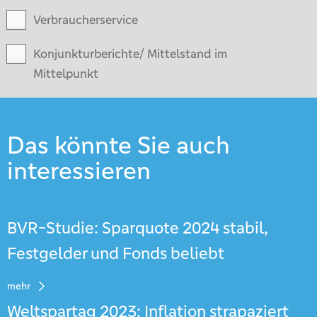
Verbraucherservice
Konjunkturberichte/ Mittelstand im
Mittelpunkt
Das könnte Sie auch
interessieren
BVR-Studie: Sparquote 2024 stabil,
Festgelder und Fonds beliebt
mehr
Weltspartag 2023: Inflation strapaziert