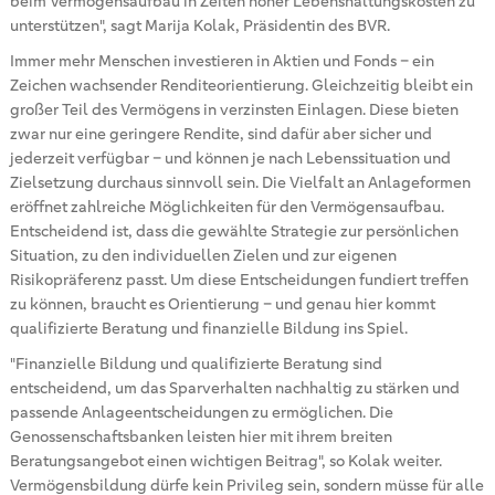
beim Vermögensaufbau in Zeiten hoher Lebenshaltungskosten zu
unterstützen", sagt Marija Kolak, Präsidentin des BVR.
Immer mehr Menschen investieren in Aktien und Fonds – ein
Zeichen wachsender Renditeorientierung. Gleichzeitig bleibt ein
großer Teil des Vermögens in verzinsten Einlagen. Diese bieten
zwar nur eine geringere Rendite, sind dafür aber sicher und
jederzeit verfügbar – und können je nach Lebenssituation und
Zielsetzung durchaus sinnvoll sein. Die Vielfalt an Anlageformen
eröffnet zahlreiche Möglichkeiten für den Vermögensaufbau.
Entscheidend ist, dass die gewählte Strategie zur persönlichen
Situation, zu den individuellen Zielen und zur eigenen
Risikopräferenz passt. Um diese Entscheidungen fundiert treffen
zu können, braucht es Orientierung – und genau hier kommt
qualifizierte Beratung und finanzielle Bildung ins Spiel.
"Finanzielle Bildung und qualifizierte Beratung sind
entscheidend, um das Sparverhalten nachhaltig zu stärken und
passende Anlageentscheidungen zu ermöglichen. Die
Genossenschaftsbanken leisten hier mit ihrem breiten
Beratungsangebot einen wichtigen Beitrag", so Kolak weiter.
Vermögensbildung dürfe kein Privileg sein, sondern müsse für alle