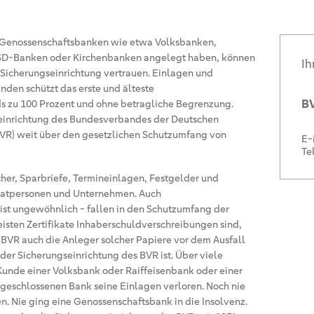
i Genossenschaftsbanken wie etwa Volksbanken,
SD-Banken oder Kirchenbanken angelegt haben, können
Ih
e Sicherungseinrichtung vertrauen. Einlagen und
den schützt das erste und älteste
BV
 zu 100 Prozent und ohne betragliche Begrenzung.
seinrichtung des Bundesverbandes der Deutschen
VR) weit über den gesetzlichen Schutzumfang von
E-
Te
her, Sparbriefe, Termineinlagen, Festgelder und
ivatpersonen und Unternehmen. Auch
ist ungewöhnlich - fallen in den Schutzumfang der
isten Zertifikate Inhaberschuldverschreibungen sind,
 BVR auch die Anleger solcher Papiere vor dem Ausfall
der Sicherungseinrichtung des BVR ist. Über viele
 Kunde einer Volksbank oder Raiffeisenbank oder einer
geschlossenen Bank seine Einlagen verloren. Noch nie
n. Nie ging eine Genossenschaftsbank in die Insolvenz.