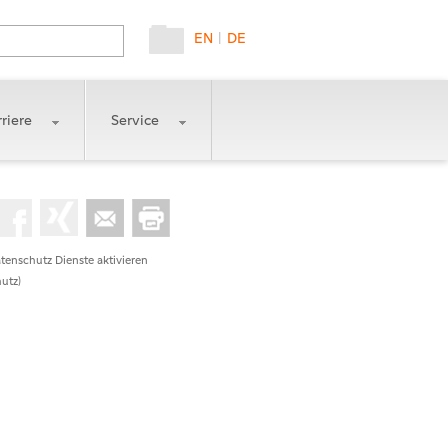
EN
|
DE
riere
Service
tenschutz Dienste aktivieren
utz)