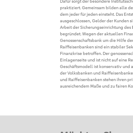
Dafür sorgt der besondere Institutssc
praktiziert. Gemeinsam bilden alle d
dem jeder für jeden einsteht. Das Ents
ausgeschlossen, Gelder der Kunden sin
Arbeit der Sicherungseinrichtung des B
begründet. Wegen der aktuellen Finan
Genossenschaftsbank um die Hilfe der
Raiffeisenbanken sind ein stabiler S
Finanzkrise betroffen. Der genossensc
Einlagenseite und ist nicht auf eine 
Geschäftsmodell ist konservativ und 
der Volksbanken und Raiffeisenbanken
und Raiffeisenbanken stehen ihren pr
ausreichendem Maße und zu fairen Kon