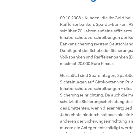
09.10.2008
-
Kunden, die ihr Geld be
Raiffeisenbanken, Sparda-Banken, P
seit über 70 Jahren auf eine effizient
Inhaberschuldverschreibungen der Kun
Bankensicherungssystem Deutschlands
Damit geht der Schutz der Sicherung
Volksbanken und Raiffeisenbanken (B
maximal 20.000 Euro hinaus.
Geschützt sind Spareinlagen, Sparbüc
Sichteinlagen auf Girokonten von Pr
Inhaberschuldverschreibungen – dies 
Sicherungseinrichtung. Da auch die me
schützt die Sicherungseinrichtung des
des Emittenten, wenn dieser Mitglied 
Jahrzehnte hindurch hat noch nie ein
anderen der Sicherungseinrichtung an
musste ein Anleger entschädigt werde