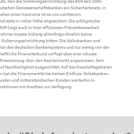
hutz, den die Sicherungseinrichtung des BVR seit 1934
eutschen Genossenschaftsbanken ein Sicherheitsnetz, in
tehen einer Insolvenz ist so von vornherein
d stets in voller Höhe abgesichert. Die erfolgreiche
VR liegt auch in ihrer effizienten Präventionsarbeit
zkrise musste bislang allerdings ohnehin keine
 Sicherungseinrichtung bitten. Die Volksbanken und
ektor des deutschen Bankensystems und nur wenig von der
haftliche FinanzVerbund verfügt über eine robuste
Refinanzierung über den Kapitalmarkt angewiesen. Sein
auf Nachhaltigkeit ausgerichtet. Auf das Geschäftsgebaren
 hat die Finanzmarktkrise keinen Einfluss. Volksbanken
ivaten und mittelständischen Kunden weiterhin in
ditionen mit Krediten zur Verfügung.