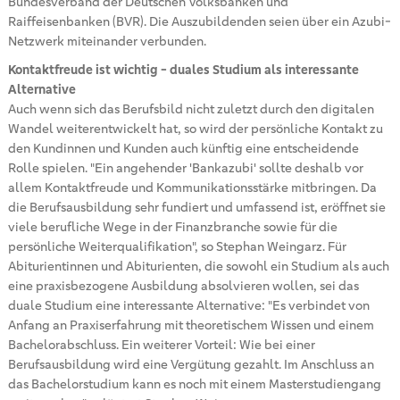
Bundesverband der Deutschen Volksbanken und
Raiffeisenbanken (BVR). Die Auszubildenden seien über ein Azubi-
Netzwerk miteinander verbunden.
Kontaktfreude ist wichtig - duales Studium als interessante
Alternative
Auch wenn sich das Berufsbild nicht zuletzt durch den digitalen
Wandel weiterentwickelt hat, so wird der persönliche Kontakt zu
den Kundinnen und Kunden auch künftig eine entscheidende
Rolle spielen. "Ein angehender 'Bankazubi' sollte deshalb vor
allem Kontaktfreude und Kommunikationsstärke mitbringen. Da
die Berufsausbildung sehr fundiert und umfassend ist, eröffnet sie
viele berufliche Wege in der Finanzbranche sowie für die
persönliche Weiterqualifikation", so Stephan Weingarz. Für
Abiturientinnen und Abiturienten, die sowohl ein Studium als auch
eine praxisbezogene Ausbildung absolvieren wollen, sei das
duale Studium eine interessante Alternative: "Es verbindet von
Anfang an Praxiserfahrung mit theoretischem Wissen und einem
Bachelorabschluss. Ein weiterer Vorteil: Wie bei einer
Berufsausbildung wird eine Vergütung gezahlt. Im Anschluss an
das Bachelorstudium kann es noch mit einem Masterstudiengang