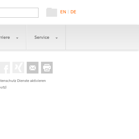
EN
|
DE
riere
Service
tenschutz Dienste aktivieren
utz)