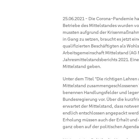
25.06.2021
-
Die Corona-Pandemie hat 
Betriebe des Mittelstandes wurden vo
mussten aufgrund der Krisenmaßnahm
in Gang zu setzen, braucht es jetzt ein
qualifizierten Beschäftigten als Wohl
Arbeitsgemeinschaft Mittelstand (AG M
Jahresmittelstandsberichts 2021. Eine
Mittelstand geben.
Unter dem Titel "Die richtigen Lehren
Mittelstand zusammengeschlossenen V
benennen Handlungsfelder und legen
Bundesregierung vor. Über die kurzf
erwartet der Mittelstand, dass notwe
endlich entschlossen angepackt werde
Erholung müssen auch der Erhalt und 
ganz oben auf der politischen Agenda 