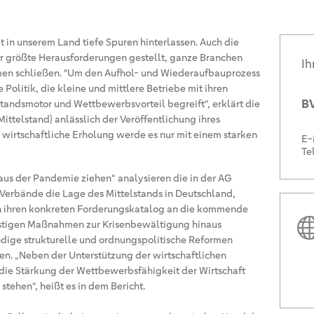
in unserem Land tiefe Spuren hinterlassen. Auch die
r größte Herausforderungen gestellt, ganze Branchen
Ih
en schließen. "Um den Aufhol- und Wiederaufbauprozess
e Politik, die kleine und mittlere Betriebe mit ihren
BV
standsmotor und Wettbewerbsvorteil begreift“, erklärt die
ittelstand) anlässlich der Veröffentlichung ihres
 wirtschaftliche Erholung werde es nur mit einem starken
E-
Te
 aus der Pandemie ziehen“ analysieren die in der AG
erbände die Lage des Mittelstands in Deutschland,
 ihren konkreten Forderungskatalog an die kommende
ristigen Maßnahmen zur Krisenbewältigung hinaus
ndige strukturelle und ordnungspolitische Reformen
n. „Neben der Unterstützung der wirtschaftlichen
die Stärkung der Wettbewerbsfähigkeit der Wirtschaft
stehen“, heißt es in dem Bericht.