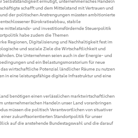
zur Selbstständigkeit ermutigt, unternehmerisches Handeln
eschäftigte schafft und dem Mittelstand mit Vertrauen und
und der politischen Anstrengungen müssten ambitionierte
entschlossener Bürokratieabbau, stabile
e mittelstands- und investitionsfördernde Steuerpolitik
ndortpolitik habe zudem die Themen
ke Regionen, Digitalisierung und Nachhaltigkeit fest im
kologische und soziale Ziele die Wirtschaftlichkeit und
fährden. Die Unternehmen seien auch in der Energie- und
nbedingungen und ein Belastungsmoratorium für neue
das wirtschaftliche Potenzial ländlicher Räume zu nutzen
n in eine leistungsfähige digitale Infrastruktur und eine
land benötigen einen verlässlichen marktwirtschaftlichen
rem unternehmerischen Handeln unser Land voranbringen
us müssen die politisch Verantwortlichen von situativer
ner zukunftsorientierten Standortpolitik für unser
 Blick auf die anstehende Bundestagswahl und die darauf