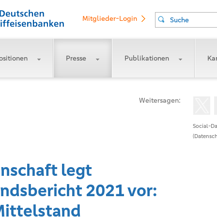
Mitglieder-Login
Suche
ositionen
Presse
Publikationen
Kar
Weitersagen:
Social-Da
(Datensch
schaft legt
ndsbericht 2021 vor:
ittelstand