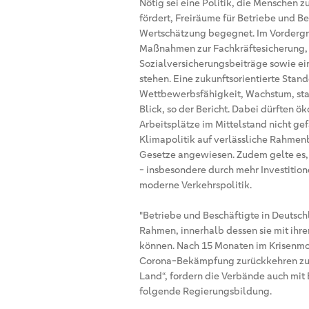
Nötig sei eine Politik, die Menschen 
fördert, Freiräume für Betriebe und B
Wertschätzung begegnet. Im Vordergr
Maßnahmen zur Fachkräftesicherung, 
Sozialversicherungsbeiträge sowie ein
stehen. Eine zukunftsorientierte Sta
Wettbewerbsfähigkeit, Wachstum, star
Blick, so der Bericht. Dabei dürften ö
Arbeitsplätze im Mittelstand nicht ge
Klimapolitik auf verlässliche Rahme
Gesetze angewiesen. Zudem gelte es, 
- insbesondere durch mehr Investitione
moderne Verkehrspolitik.
"Betriebe und Beschäftigte in Deutsch
Rahmen, innerhalb dessen sie mit ih
können. Nach 15 Monaten im Krisenmod
Corona-Bekämpfung zurückkehren zu ei
Land“, fordern die Verbände auch mit
folgende Regierungsbildung.