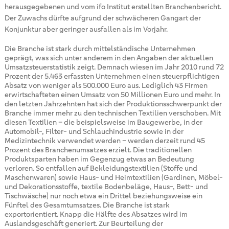
herausgegebenen und vom ifo Institut erstellten Branchenbericht.
Der Zuwachs dürfte aufgrund der schwächeren Gangart der
Konjunktur aber geringer ausfallen als im Vorjahr.
Die Branche ist stark durch mittelständische Unternehmen
geprägt, was sich unter anderem in den Angaben der aktuellen
Umsatzsteuerstatistik zeigt. Demnach wiesen im Jahr 2010 rund 72
Prozent der 5.463 erfassten Unternehmen einen steuerpflichtigen
Absatz von weniger als 500.000 Euro aus. Lediglich 43 Firmen
erwirtschafteten einen Umsatz von 50 Millionen Euro und mehr. In
den letzten Jahrzehnten hat sich der Produktionsschwerpunkt der
Branche immer mehr zu den technischen Textilien verschoben. Mit
diesen Textilien – die beispielsweise im Baugewerbe, in der
Automobil-, Filter- und Schlauchindustrie sowie in der
Medizintechnik verwendet werden – werden derzeit rund 45
Prozent des Branchenumsatzes erzielt. Die traditionellen
Produktsparten haben im Gegenzug etwas an Bedeutung
verloren. So entfallen auf Bekleidungstextilien (Stoffe und
Maschenwaren) sowie Haus- und Heimtextilien (Gardinen, Möbel-
und Dekorationsstoffe, textile Bodenbeläge, Haus-, Bett- und
Tischwäsche) nur noch etwa ein Drittel beziehungsweise ein
Fünftel des Gesamtumsatzes. Die Branche ist stark
exportorientiert. Knapp die Hälfte des Absatzes wird im
Auslandsgeschäft generiert. Zur Beurteilung der