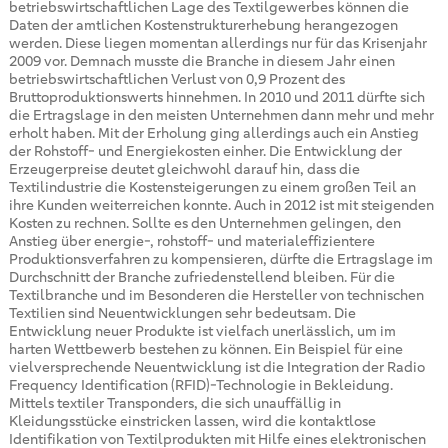
betriebswirtschaftlichen Lage des Textilgewerbes können die
Daten der amtlichen Kostenstrukturerhebung herangezogen
werden. Diese liegen momentan allerdings nur für das Krisenjahr
2009 vor. Demnach musste die Branche in diesem Jahr einen
betriebswirtschaftlichen Verlust von 0,9 Prozent des
Bruttoproduktionswerts hinnehmen. In 2010 und 2011 dürfte sich
die Ertragslage in den meisten Unternehmen dann mehr und mehr
erholt haben. Mit der Erholung ging allerdings auch ein Anstieg
der Rohstoff- und Energiekosten einher. Die Entwicklung der
Erzeugerpreise deutet gleichwohl darauf hin, dass die
Textilindustrie die Kostensteigerungen zu einem großen Teil an
ihre Kunden weiterreichen konnte. Auch in 2012 ist mit steigenden
Kosten zu rechnen. Sollte es den Unternehmen gelingen, den
Anstieg über energie-, rohstoff- und materialeffizientere
Produktionsverfahren zu kompensieren, dürfte die Ertragslage im
Durchschnitt der Branche zufriedenstellend bleiben. Für die
Textilbranche und im Besonderen die Hersteller von technischen
Textilien sind Neuentwicklungen sehr bedeutsam. Die
Entwicklung neuer Produkte ist vielfach unerlässlich, um im
harten Wettbewerb bestehen zu können. Ein Beispiel für eine
vielversprechende Neuentwicklung ist die Integration der Radio
Frequency Identification (RFID)-Technologie in Bekleidung.
Mittels textiler Transponders, die sich unauffällig in
Kleidungsstücke einstricken lassen, wird die kontaktlose
Identifikation von Textilprodukten mit Hilfe eines elektronischen