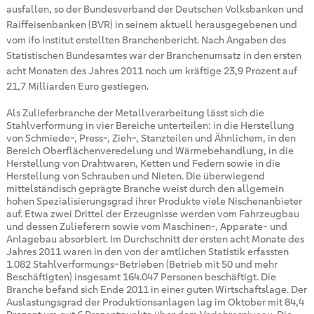
ausfallen, so der Bundesverband der Deutschen Volksbanken und
Raiffeisenbanken (BVR) in seinem aktuell herausgegebenen und
vom ifo Institut erstellten Branchenbericht. Nach Angaben des
Statistischen Bundesamtes war der Branchenumsatz in den ersten
acht Monaten des Jahres 2011 noch um kräftige 23,9 Prozent auf
21,7 Milliarden Euro gestiegen.
Als Zulieferbranche der Metallverarbeitung lässt sich die
Stahlverformung in vier Bereiche unterteilen: in die Herstellung
von Schmiede-, Press-, Zieh-, Stanzteilen und Ähnlichem, in den
Bereich Oberflächenveredelung und Wärmebehandlung, in die
Herstellung von Drahtwaren, Ketten und Federn sowie in die
Herstellung von Schrauben und Nieten. Die überwiegend
mittelständisch geprägte Branche weist durch den allgemein
hohen Spezialisierungsgrad ihrer Produkte viele Nischenanbieter
auf. Etwa zwei Drittel der Erzeugnisse werden vom Fahrzeugbau
und dessen Zulieferern sowie vom Maschinen-, Apparate- und
Anlagebau absorbiert. Im Durchschnitt der ersten acht Monate des
Jahres 2011 waren in den von der amtlichen Statistik erfassten
1.082 Stahlverformungs-Betrieben (Betrieb mit 50 und mehr
Beschäftigten) insgesamt 164.047 Personen beschäftigt. Die
Branche befand sich Ende 2011 in einer guten Wirtschaftslage. Der
Auslastungsgrad der Produktionsanlagen lag im Oktober mit 84,4