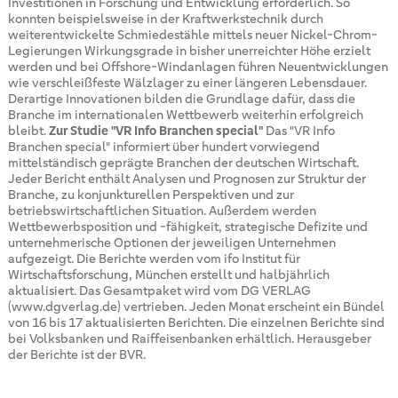
Investitionen in Forschung und Entwicklung erforderlich. So
konnten beispielsweise in der Kraftwerkstechnik durch
weiterentwickelte Schmiedestähle mittels neuer Nickel-Chrom-
Legierungen Wirkungsgrade in bisher unerreichter Höhe erzielt
werden und bei Offshore-Windanlagen führen Neuentwicklungen
wie verschleißfeste Wälzlager zu einer längeren Lebensdauer.
Derartige Innovationen bilden die Grundlage dafür, dass die
Branche im internationalen Wettbewerb weiterhin erfolgreich
bleibt.
Zur Studie "VR Info Branchen special"
Das "VR Info
Branchen special" informiert über hundert vorwiegend
mittelständisch geprägte Branchen der deutschen Wirtschaft.
Jeder Bericht enthält Analysen und Prognosen zur Struktur der
Branche, zu konjunkturellen Perspektiven und zur
betriebswirtschaftlichen Situation. Außerdem werden
Wettbewerbsposition und -fähigkeit, strategische Defizite und
unternehmerische Optionen der jeweiligen Unternehmen
aufgezeigt. Die Berichte werden vom ifo Institut für
Wirtschaftsforschung, München erstellt und halbjährlich
aktualisiert. Das Gesamtpaket wird vom DG VERLAG
(www.dgverlag.de) vertrieben. Jeden Monat erscheint ein Bündel
von 16 bis 17 aktualisierten Berichten. Die einzelnen Berichte sind
bei Volksbanken und Raiffeisenbanken erhältlich. Herausgeber
der Berichte ist der BVR.