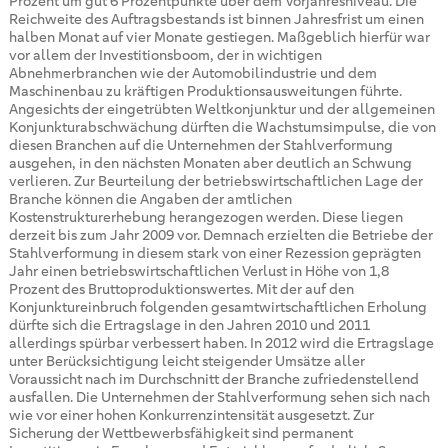
Prozent um gut 6 Prozentpunkte über dem Vorjahresniveau. Die
Reichweite des Auftragsbestands ist binnen Jahresfrist um einen
halben Monat auf vier Monate gestiegen. Maßgeblich hierfür war
vor allem der Investitionsboom, der in wichtigen
Abnehmerbranchen wie der Automobilindustrie und dem
Maschinenbau zu kräftigen Produktionsausweitungen führte.
Angesichts der eingetrübten Weltkonjunktur und der allgemeinen
Konjunkturabschwächung dürften die Wachstumsimpulse, die von
diesen Branchen auf die Unternehmen der Stahlverformung
ausgehen, in den nächsten Monaten aber deutlich an Schwung
verlieren. Zur Beurteilung der betriebswirtschaftlichen Lage der
Branche können die Angaben der amtlichen
Kostenstrukturerhebung herangezogen werden. Diese liegen
derzeit bis zum Jahr 2009 vor. Demnach erzielten die Betriebe der
Stahlverformung in diesem stark von einer Rezession geprägten
Jahr einen betriebswirtschaftlichen Verlust in Höhe von 1,8
Prozent des Bruttoproduktionswertes. Mit der auf den
Konjunktureinbruch folgenden gesamtwirtschaftlichen Erholung
dürfte sich die Ertragslage in den Jahren 2010 und 2011
allerdings spürbar verbessert haben. In 2012 wird die Ertragslage
unter Berücksichtigung leicht steigender Umsätze aller
Voraussicht nach im Durchschnitt der Branche zufriedenstellend
ausfallen. Die Unternehmen der Stahlverformung sehen sich nach
wie vor einer hohen Konkurrenzintensität ausgesetzt. Zur
Sicherung der Wettbewerbsfähigkeit sind permanent