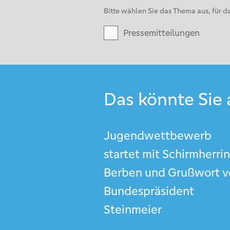
Bitte wählen Sie das Thema aus, für da
Pressemitteilungen
Das könnte Sie 
Jugendwettbewerb
startet mit Schirmherrin 
Berben und Grußwort v
Bundespräsident
Steinmeier