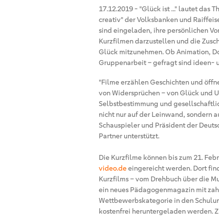
17.12.2019
-
"Glück ist ..." lautet d
creativ" der Volksbanken und Raiffei
sind eingeladen, ihre persönlichen V
Kurzfilmen darzustellen und die Zusch
Glück mitzunehmen. Ob Animation, Do
Gruppenarbeit – gefragt sind ideen-
"Filme erzählen Geschichten und öffn
von Widersprüchen – von Glück und U
Selbstbestimmung und gesellschaftlic
nicht nur auf der Leinwand, sondern 
Schauspieler und Präsident der Deut
Partner unterstützt.
Die Kurzfilme können bis zum 21. Feb
video.de
eingereicht werden. Dort find
Kurzfilms – vom Drehbuch über die Mus
ein neues Pädagogenmagazin mit zahl
Wettbewerbskategorie in den Schulun
kostenfrei heruntergeladen werden. Zu