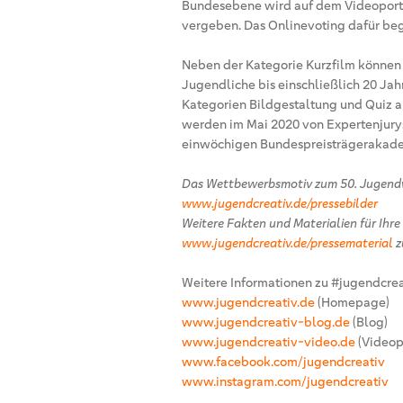
Bundesebene wird auf dem Videoportal
vergeben. Das Onlinevoting dafür beg
Neben der Kategorie Kurzfilm können s
Jugendliche bis einschließlich 20 Jah
Kategorien Bildgestaltung und Quiz a
werden im Mai 2020 von Expertenjury
einwöchigen Bundespreisträgerakade
Das Wettbewerbsmotiv zum 50. Jugendwe
www.jugendcreativ.de/pressebilder
Weitere Fakten und Materialien für Ihre
www.jugendcreativ.de/pressematerial
z
Weitere Informationen zu #jugendcrea
www.jugendcreativ.de
(Homepage)
www.jugendcreativ-blog.de
(Blog)
www.jugendcreativ-video.de
(Videop
www.facebook.com/jugendcreativ
www.instagram.com/jugendcreativ