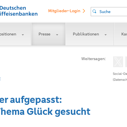
Mitglieder-Login
Suche
ositionen
Presse
Publikationen
Kar
Weitersagen:
Social-Da
t
(Datensch
r aufgepasst:
Thema Glück gesucht