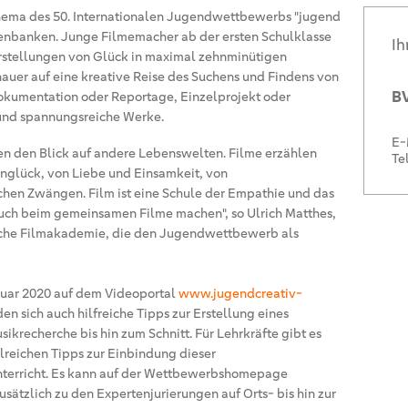
as Thema des 50. Internationalen Jugendwettbewerbs "jugend
senbanken. Junge Filmemacher ab der ersten Schulklasse
Ih
orstellungen von Glück in maximal zehnminütigen
auer auf eine kreative Reise des Suchens und Findens von
BV
kumentation oder Reportage, Einzelprojekt oder
 und spannungsreiche Werke.
E-
en den Blick auf andere Lebenswelten. Filme erzählen
Te
nglück, von Liebe und Einsamkeit, von
hen Zwängen. Film ist eine Schule der Empathie und das
auch beim gemeinsamen Filme machen", so Ulrich Matthes,
sche Filmakademie, die den Jugendwettbewerb als
ruar 2020 auf dem Videoportal
www.jugendcreativ-
en sich auch hilfreiche Tipps zur Erstellung eines
ikrecherche bis hin zum Schnitt. Für Lehrkräfte gibt es
reichen Tipps zur Einbindung dieser
terricht. Es kann auf der Wettbewerbshomepage
sätzlich zu den Expertenjurierungen auf Orts- bis hin zur