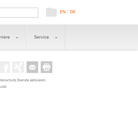
EN
|
DE
riere
Service
tenschutz Dienste aktivieren
utz)