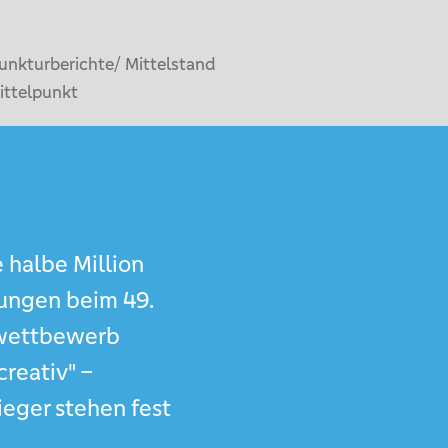
unkturberichte/ Mittelstand
ittelpunkt
e halbe Million
ungen beim 49.
wettbewerb
creativ" –
eger stehen fest