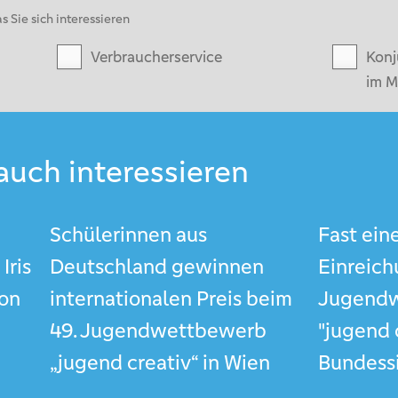
s Sie sich interessieren
Verbraucherservice
Konj
im M
auch interessieren
Schülerinnen aus
Fast ein
Iris
Deutschland gewinnen
Einreich
on
internationalen Preis beim
Jugend
49. Jugendwettbewerb
"jugend 
„jugend creativ“ in Wien
Bundessi