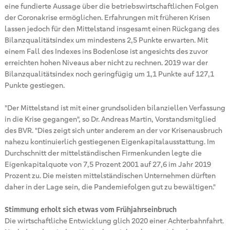
eine fundierte Aussage über die betriebswirtschaftlichen Folgen
der Coronakrise ermöglichen. Erfahrungen mit früheren Krisen
lassen jedoch für den Mittelstand insgesamt einen Rückgang des
Bilanzqualitätsindex um mindestens 2,5 Punkte erwarten. Mit
einem Fall des Indexes ins Bodenlose ist angesichts des zuvor
erreichten hohen Niveaus aber nicht zu rechnen. 2019 war der
Bilanzqualitätsindex noch geringfügig um 1,1 Punkte auf 127,1
Punkte gestiegen.
"Der Mittelstand ist mit einer grundsoliden bilanziellen Verfassung
in die Krise gegangen", so Dr. Andreas Martin, Vorstandsmitglied
des BVR. "Dies zeigt sich unter anderem an der vor Krisenausbruch
nahezu kontinuierlich gestiegenen Eigenkapitalausstattung. Im
Durchschnitt der mittelständischen Firmenkunden legte die
Eigenkapitalquote von 7,5 Prozent 2001 auf 27,6 im Jahr 2019
Prozent zu. Die meisten mittelständischen Unternehmen dürften
daher in der Lage sein, die Pandemiefolgen gut zu bewältigen."
Stimmung erholt sich etwas vom Frühjahrseinbruch
Die wirtschaftliche Entwicklung glich 2020 einer Achterbahnfahrt.