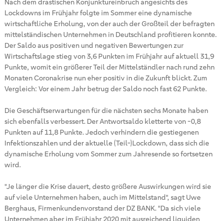
Nach dem drastischen Konjunktureinbruch angesichts des
Lockdowns im Frühjahr folgte im Sommer eine dynamische
wirtschaftliche Erholung, von der auch der Großteil der befragten
mittelständischen Unternehmen in Deutschland profitieren konnte.
Der Saldo aus positiven und negativen Bewertungen zur
Wirtschaftslage stieg von 3,6 Punkten im Frühjahr auf aktuell 31,9
Punkte, womit ein größerer Teil der Mittelständler nach rund zehn
Monaten Coronakrise nun eher positiv in die Zukunft blickt. Zum
Vergleich: Vor einem Jahr betrug der Saldo noch fast 62 Punkte.
Die Geschäftserwartungen für die nächsten sechs Monate haben
sich ebenfalls verbessert. Der Antwortsaldo kletterte von -0,8
Punkten auf 11,8 Punkte. Jedoch verhindern die gestiegenen
Infektionszahlen und der aktuelle (Teil-)Lockdown, dass sich die
dynamische Erholung vom Sommer zum Jahresende so fortsetzen
wird.
"Je länger die Krise dauert, desto größere Auswirkungen wird sie
auf viele Unternehmen haben, auch im Mittelstand", sagt Uwe
Berghaus, Firmenkundenvorstand der DZ BANK. "Da sich viele
Unternehmen aber im Frühjahr 2020 mit ausreichend liquiden