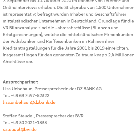
7. September bis 14. Oktober 2020 im Rahmen von Telefon- und
Onlineinterviews erhoben. Die Stichprobe von 1.500 Unternehmen
ist repräsentativ; befragt wurden Inhaber und Geschäftsführer
mittelständischer Unternehmen in Deutschland. Grundlage für die
VR Bilanzanalyse sind die Jahresabschlüsse (Bilanzen und
Erfolgsrechnungen), welche die mittelständischen Firmenkunden
der Volksbanken und Raiffeisenbanken im Rahmen ihrer
Kreditantragstellungen für die Jahre 2001 bis 2019 einreichten.
Insgesamt liegen für den genannten Zeitraum knapp 2,4 Millionen
Abschlüsse vor.
Ansprechpartner:
Lisa Unbehaun, Pressesprecherin der DZ BANK AG
Tel. +49 69 7447-52322
lisa.unbehaun@dzbank.de
Steffen Steudel, Pressesprecher des BVR
Tel. +49 30 2021-1333
s.steudel@bvr.de