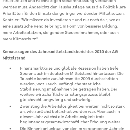
strukturellen und nachhaltigen Steuerentlastung verbunden
werden muss. Angesichts der Haushaltslage muss die Politik klare
Prioritäten für den Einsatz der geringer werdenden Mittel setzen.
Kentzler: "Wir müssen da investieren – und nur noch da -, wo es
eine zusätzliche Rendite bringt. In Form von besserer Bildung,
mehr Arbeitsplätzen, steigenden Steuereinnahmen, oder auch
mehr Klimaschutz."
Kernaussagen des Jahresmittelstandsberichtes 2010 der AG
Mittelstand
Finanzmarktkrise und globale Rezession haben tiefe
Spuren auch im deutschen Mittelstand hinterlassen. Die
Talsohle konnte zur Jahresmitte 2009 durchschritten
werden, wozu auch umfängliche staatliche
Stabilisierungsmaßnahmen beigetragen haben. Der
weitere wirtschaftliche Erholungsprozess bleibt
gleichwohl langwierig und schwierig.
Zwar stieg die Arbeitslosigkeit bei weitem nicht so stark
an, wie zunächst befürchtet worden war. Aber auch in
diesem Jahr wächst die Arbeitslosigkeit trotz
beginnender gesamtwirtschaftlicher Erholung weiter.
Die Binnenkonjunktur, von der im vergangenen Jahr ein