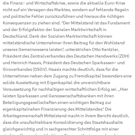
die Finanz- und Wirtschaftskrise, sowie die aktuelle Euro-Krise
nicht auf ein Versagen des Marktes, sondern auf fehlende Regeln
und politische Fehler zurückzuführen und hieraus die richtigen
Konsequenzen zu ziehen sind. "Der Mittelstand ist das Fundament
und der Erfolgsfaktor der Sozialen Marktwirtschaft in
Deutschland. Dank der Sozialen Marktwirtschaft können
mittelständische Unternehmer ihren Beitrag für den Wohlstand
unseres Gemeinwesens leisten", unterstrichen Otto Kentzler,
Präsident des Zentralverbandes des Deutschen Handwerks (ZDH)
und Heinrich Haasis, Präsident des Deutschen Sparkassen- und
Giroverbandes (DSGV). Haasis machte deutlich, dass für die
Unternehmen neben dem Zugang zu Fremdkapital besonders eine
solide Ausstattung mit Eigenkapital die unverzichtbare
Voraussetzung für nachhaltigen wirtschaftlichen Erfolg sei. „Hier
leisten Sparkassen und Genossenschaftsbanken mit ihren
Beteiligungsgesellschaften einen wichtigen Beitrag zur
eigenkapitalnahen Finanzierung des Mittelstandes." Die
Arbeitsgemeinschaft Mittelstand macht in ihrem Bericht deutlich,
dass die unaufschiebbare Konsolidierung des Staatshaushalts
gleichgewichtig und in sachgerechter Schrittfolge mit einer