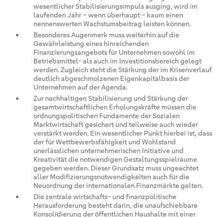
wesentlicher Stabilisierungsimpuls ausging, wird im
laufenden Jahr – wenn überhaupt – kaum einen
nennenswerten Wachstumsbeitrag leisten können.
Besonderes Augenmerk muss weiterhin auf die
Gewährleistung eines hinreichenden
Finanzierungsangebots für Unternehmen sowohl im
Betriebsmittel- als auch im Investitionsbereich gelegt
werden. Zugleich steht die Stärkung der im Krisenverlauf
deutlich abgeschmolzenen Eigenkapitalbasis der
Unternehmen auf der Agenda.
Zur nachhaltigen Stabilisierung und Stärkung der
gesamtwirtschaftlichen Erholungskräfte müssen die
ordnungspolitischen Fundamente der Sozialen
Marktwirtschaft gesichert und teilweise auch wieder
verstärkt werden. Ein wesentlicher Punkt hierbei ist, dass
der für Wettbewerbsfähigkeit und Wohlstand
unerlässlichen unternehmerischen Initiative und
Kreativität die notwendigen Gestaltungsspielräume
gegeben werden. Dieser Grundsatz muss ungeachtet
aller Modifizierungsnotwendigkeiten auch für die
Neuordnung der internationalen Finanzmärkte gelten.
Die zentrale wirtschafts- und finanzpolitische
Herausforderung besteht darin, die unaufschiebbare
Konsolidierung der öffentlichen Haushalte mit einer