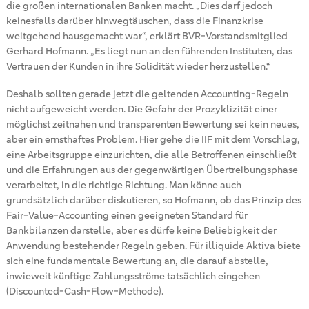
die großen internationalen Banken macht. „Dies darf jedoch
keinesfalls darüber hinwegtäuschen, dass die Finanzkrise
weitgehend hausgemacht war“, erklärt BVR-Vorstandsmitglied
Gerhard Hofmann. „Es liegt nun an den führenden Instituten, das
Vertrauen der Kunden in ihre Solidität wieder herzustellen.“
Deshalb sollten gerade jetzt die geltenden Accounting-Regeln
nicht aufgeweicht werden. Die Gefahr der Prozyklizität einer
möglichst zeitnahen und transparenten Bewertung sei kein neues,
aber ein ernsthaftes Problem. Hier gehe die IIF mit dem Vorschlag,
eine Arbeitsgruppe einzurichten, die alle Betroffenen einschließt
und die Erfahrungen aus der gegenwärtigen Übertreibungsphase
verarbeitet, in die richtige Richtung. Man könne auch
grundsätzlich darüber diskutieren, so Hofmann, ob das Prinzip des
Fair-Value-Accounting einen geeigneten Standard für
Bankbilanzen darstelle, aber es dürfe keine Beliebigkeit der
Anwendung bestehender Regeln geben. Für illiquide Aktiva biete
sich eine fundamentale Bewertung an, die darauf abstelle,
inwieweit künftige Zahlungsströme tatsächlich eingehen
(Discounted-Cash-Flow-Methode).