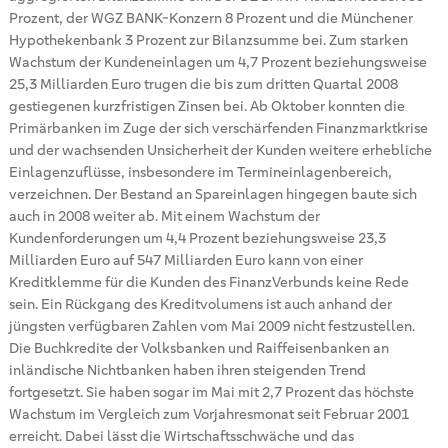
Prozent, der WGZ BANK-Konzern 8 Prozent und die Münchener
Hypothekenbank 3 Prozent zur Bilanzsumme bei. Zum starken
Wachstum der Kundeneinlagen um 4,7 Prozent beziehungsweise
25,3 Milliarden Euro trugen die bis zum dritten Quartal 2008
gestiegenen kurzfristigen Zinsen bei. Ab Oktober konnten die
Primärbanken im Zuge der sich verschärfenden Finanzmarktkrise
und der wachsenden Unsicherheit der Kunden weitere erhebliche
Einlagenzuflüsse, insbesondere im Termineinlagenbereich,
verzeichnen. Der Bestand an Spareinlagen hingegen baute sich
auch in 2008 weiter ab. Mit einem Wachstum der
Kundenforderungen um 4,4 Prozent beziehungsweise 23,3
Milliarden Euro auf 547 Milliarden Euro kann von einer
Kreditklemme für die Kunden des FinanzVerbunds keine Rede
sein. Ein Rückgang des Kreditvolumens ist auch anhand der
jüngsten verfügbaren Zahlen vom Mai 2009 nicht festzustellen.
Die Buchkredite der Volksbanken und Raiffeisenbanken an
inländische Nichtbanken haben ihren steigenden Trend
fortgesetzt. Sie haben sogar im Mai mit 2,7 Prozent das höchste
Wachstum im Vergleich zum Vorjahresmonat seit Februar 2001
erreicht. Dabei lässt die Wirtschaftsschwäche und das