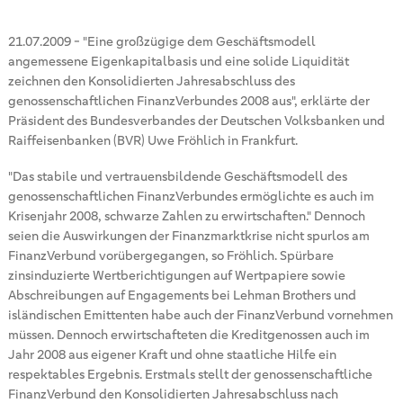
21.07.2009
-
"Eine großzügige dem Geschäftsmodell
angemessene Eigenkapitalbasis und eine solide Liquidität
zeichnen den Konsolidierten Jahresabschluss des
genossenschaftlichen FinanzVerbundes 2008 aus", erklärte der
Präsident des Bundesverbandes der Deutschen Volksbanken und
Raiffeisenbanken (BVR) Uwe Fröhlich in Frankfurt.
"Das stabile und vertrauensbildende Geschäftsmodell des
genossenschaftlichen FinanzVerbundes ermöglichte es auch im
Krisenjahr 2008, schwarze Zahlen zu erwirtschaften." Dennoch
seien die Auswirkungen der Finanzmarktkrise nicht spurlos am
FinanzVerbund vorübergegangen, so Fröhlich. Spürbare
zinsinduzierte Wertberichtigungen auf Wertpapiere sowie
Abschreibungen auf Engagements bei Lehman Brothers und
isländischen Emittenten habe auch der FinanzVerbund vornehmen
müssen. Dennoch erwirtschafteten die Kreditgenossen auch im
Jahr 2008 aus eigener Kraft und ohne staatliche Hilfe ein
respektables Ergebnis. Erstmals stellt der genossenschaftliche
FinanzVerbund den Konsolidierten Jahresabschluss nach