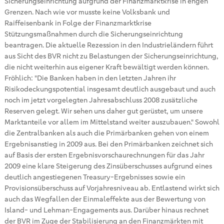
Sicherungseinrichtung aufgrund der Finanzmarktkrise in engen
Grenzen. Nach wie vor musste keine Volksbank und
Raiffeisenbank in Folge der Finanzmarktkrise
Stützungsmaßnahmen durch die Sicherungseinrichtung
beantragen. Die aktuelle Rezession in den Industrieländern führt
aus Sicht des BVR nicht zu Belastungen der Sicherungseinrichtung,
die nicht weiterhin aus eigener Kraft bewältigt werden können.
Fröhlich: "Die Banken haben in den letzten Jahren ihr
Risikodeckungspotential insgesamt deutlich ausgebaut und auch
noch im jetzt vorgelegten Jahresabschluss 2008 zusätzliche
Reserven gelegt. Wir sehen uns daher gut gerüstet, um unsere
Marktanteile vor allem im Mittelstand weiter auszubauen." Sowohl
die Zentralbanken als auch die Primärbanken gehen von einem
Ergebnisanstieg in 2009 aus. Bei den Primärbanken zeichnet sich
auf Basis der ersten Ergebnisvorschaurechnungen für das Jahr
2009 eine klare Steigerung des Zinsüberschusses aufgrund eines
deutlich angestiegenen Treasury-Ergebnisses sowie ein
Provisionsüberschuss auf Vorjahresniveau ab. Entlastend wirkt sich
auch das Wegfallen der Einmaleffekte aus der Bewertung von
Island- und Lehman-Engagements aus. Darüber hinaus rechnet
der BVR im Zuge der Stabilisierung an den Finanzmärkten mit