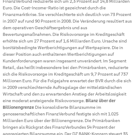
FinanzVerbund reduzierte sich um 2,3 Prozent auf 14,8 Milliarden
Euro. Die Cost-Income-Ratio ist gezeichnet durch die
Finanzmarktkrise. Sie verschlechterte sich deutlich von 73 Prozent
in 2007 auf rund 90 Prozent in 2008. Die Veränderung resultiert aus
dem operativen Geschäftsergebnis und aus
Bewertungsmaßnahmen. Die Risikovorsorge im Kreditgeschäft
erhöhte sich um 27 Prozent auf 1,6 Milliarden Euro. Ursache sind
bonitätsbedingte Wertberichtigungen auf Wertpapiere. Die in
dieser Position auch enthaltenen Wertberichtigungen auf
Kundenforderungen waren insgesamt unverändert. Im Segment
Retail, das heißt insbesondere bei den Primärbanken, reduzierte
sich die Risikovorsorge im Kreditgeschäft um 9,7 Prozent auf 737
Millionen Euro. Für die Folgejahre erwartet der BVR durch die sich
in 2009 verschlechternde Auftragslage der mittelständischen
Wirtschaft und den zu erwartenden Anstieg der Arbeitslosigkeit
eine moderat ansteigende Risikovorsorge.
Bilanz über der
Billionengrenze
Die konsolidierte Bilanzsumme im
genossenschaftlichen FinanzVerbund festigte sich mit 1.025
Milliarden Euro über der Billionengrenze. Die Primärbanken
bringen als Rückgrat des FinanzVerbundes 54 Prozent der
aggregierten Bilanzsumme ein. Der DZ BANK-Konzern steuert 35