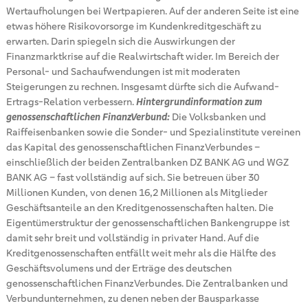
Wertaufholungen bei Wertpapieren. Auf der anderen Seite ist eine
etwas höhere Risikovorsorge im Kundenkreditgeschäft zu
erwarten. Darin spiegeln sich die Auswirkungen der
Finanzmarktkrise auf die Realwirtschaft wider. Im Bereich der
Personal- und Sachaufwendungen ist mit moderaten
Steigerungen zu rechnen. Insgesamt dürfte sich die Aufwand-
Ertrags-Relation verbessern.
Hintergrundinformation zum
genossenschaftlichen FinanzVerbund:
Die Volksbanken und
Raiffeisenbanken sowie die Sonder- und Spezialinstitute vereinen
das Kapital des genossenschaftlichen FinanzVerbundes –
einschließlich der beiden Zentralbanken DZ BANK AG und WGZ
BANK AG – fast vollständig auf sich. Sie betreuen über 30
Millionen Kunden, von denen 16,2 Millionen als Mitglieder
Geschäftsanteile an den Kreditgenossenschaften halten. Die
Eigentümerstruktur der genossenschaftlichen Bankengruppe ist
damit sehr breit und vollständig in privater Hand. Auf die
Kreditgenossenschaften entfällt weit mehr als die Hälfte des
Geschäftsvolumens und der Erträge des deutschen
genossenschaftlichen FinanzVerbundes. Die Zentralbanken und
Verbundunternehmen, zu denen neben der Bausparkasse