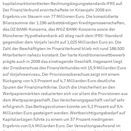
kapitalmarktorientierten Rechnungslegungsstandards IFRS auf.
Der FinanzVerbund erwirtschaftete im Krisenjahr 2008 ein
Ergebnis vor Steuern von 77 Millionen Euro. Die konsolidierte
Bilanzsumme der 1.196 selbstständigen Kreditgenossenschaften,
des DZ BANK-Konzerns, des WGZ BANK-Konzerns sowie der
Münchener Hypothekenbank eG stieg nach dem IFRS-Standard
gegenüber dem Vorjahr leicht auf 1.025 Milliarden Euro an. Die
Zahl der Beschäftigten im FinanzVerbund blieb mit rund 186.500
Mitarbeitern nahezu konstant. Der harte Konditionenwettbewerb
prägte auch in 2008 das zinstragende Geschäft. Insgesamt liegt
der Zinsüberschuss des FinanzVerbundes mit 15,9 Milliarden Euro
auf Vorjahresniveau. Der Provisionsüberschuss zeigt mit einem
Rückgang von 4,5 Prozent auf 4,7 Milliarden Euro deutliche
Spuren der Finanzmarktkrise. Durch die Unsicherheit an den
Wertpapiermärkten reduzierten sich vor allem die Provisionen aus
dem Wertpapiergeschäft. Das Versicherungsgeschäft verlief sehr
erfolgreich. Das Beitragsvolumen konnte um 5,2 Prozent auf 9,4
Milliarden Euro gesteigert werden. Wertberichtigungsbedarf auf
Kapitalanlagen führte zu einem um 37 Prozent niedrigeren
Ergebnis von 0,4 Milliarden Euro. Der Verwaltungsaufwand im