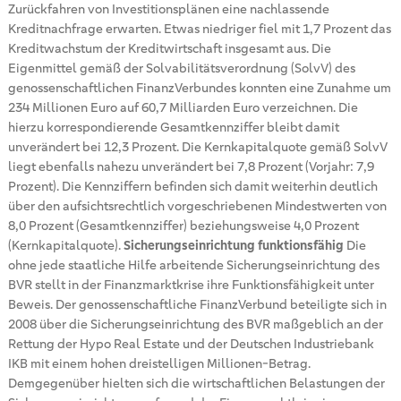
Zurückfahren von Investitionsplänen eine nachlassende
Kreditnachfrage erwarten. Etwas niedriger fiel mit 1,7 Prozent das
Kreditwachstum der Kreditwirtschaft insgesamt aus. Die
Eigenmittel gemäß der Solvabilitätsverordnung (SolvV) des
genossenschaftlichen FinanzVerbundes konnten eine Zunahme um
234 Millionen Euro auf 60,7 Milliarden Euro verzeichnen. Die
hierzu korrespondierende Gesamtkennziffer bleibt damit
unverändert bei 12,3 Prozent. Die Kernkapitalquote gemäß SolvV
liegt ebenfalls nahezu unverändert bei 7,8 Prozent (Vorjahr: 7,9
Prozent). Die Kennziffern befinden sich damit weiterhin deutlich
über den aufsichtsrechtlich vorgeschriebenen Mindestwerten von
8,0 Prozent (Gesamtkennziffer) beziehungsweise 4,0 Prozent
(Kernkapitalquote).
Sicherungseinrichtung funktionsfähig
Die
ohne jede staatliche Hilfe arbeitende Sicherungseinrichtung des
BVR stellt in der Finanzmarktkrise ihre Funktionsfähigkeit unter
Beweis. Der genossenschaftliche FinanzVerbund beteiligte sich in
2008 über die Sicherungseinrichtung des BVR maßgeblich an der
Rettung der Hypo Real Estate und der Deutschen Industriebank
IKB mit einem hohen dreistelligen Millionen-Betrag.
Demgegenüber hielten sich die wirtschaftlichen Belastungen der