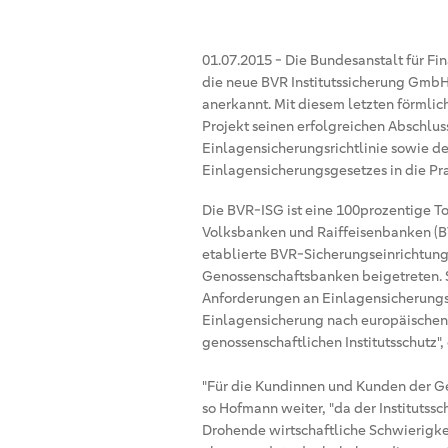
01.07.2015
-
Die Bundesanstalt für Fin
die neue BVR Institutssicherung GmbH
anerkannt. Mit diesem letzten förmli
Projekt seinen erfolgreichen Abschlu
Einlagensicherungsrichtlinie sowie d
Einlagensicherungsgesetzes in die Pra
Die BVR-ISG ist eine 100prozentige 
Volksbanken und Raiffeisenbanken (BVR
etablierte BVR-Sicherungseinrichtung
Genossenschaftsbanken beigetreten. S
Anforderungen an Einlagensicherungs
Einlagensicherung nach europäischen
genossenschaftlichen Institutsschutz
"Für die Kundinnen und Kunden der Ge
so Hofmann weiter, "da der Institutssc
Drohende wirtschaftliche Schwierigke