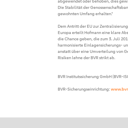
abgewendet oder behoben, dies gewä
Die Stabilität der Genossenschaftsba
gewohnten Umfang erhalten."
Dem Antritt der EU zur Zentralisieru
Europa erteilt Hofmann eine klare Abs
die Chance geben, die zum 3. Juli 201
harmonisierte Einlagensicherungs- un
anstatt über eine Umverteilung von 
Risiken lehne der BVR strikt ab.
BVR Institutssicherung GmbH (BVR-IS
BVR-Sicherungseinrichtung:
www.bvr.