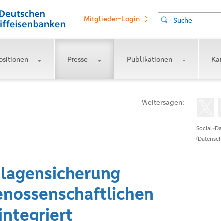
Mitglieder-Login
Suche
ositionen
Presse
Publikationen
Kar
Weitersagen:
Social-Da
(Datensch
nlagensicherung
genossenschaftlichen
integriert