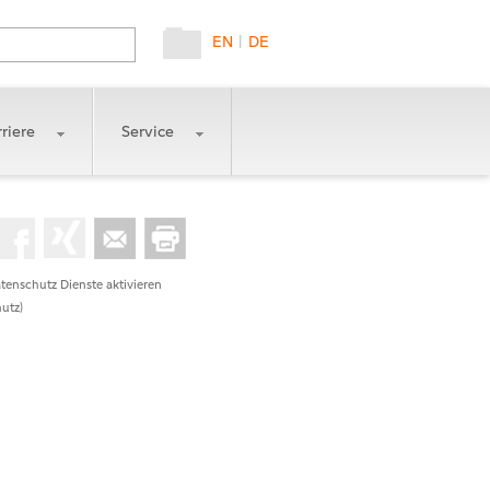
EN
|
DE
riere
Service
tenschutz Dienste aktivieren
utz)