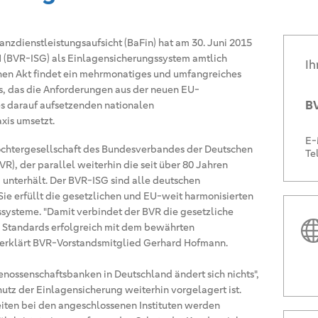
anzdienstleistungsaufsicht (BaFin) hat am 30. Juni 2015
 (BVR-ISG) als Einlagensicherungssystem amtlich
Ih
chen Akt findet ein mehrmonatiges und umfangreiches
ss, das die Anforderungen aus der neuen EU-
BV
es darauf aufsetzenden nationalen
xis umsetzt.
E-
Tochtergesellschaft des Bundesverbandes der Deutschen
Te
), der parallel weiterhin die seit über 80 Jahren
 unterhält. Der BVR-ISG sind alle deutschen
ie erfüllt die gesetzlichen und EU-weit harmonisierten
systeme. "Damit verbindet der BVR die gesetzliche
 Standards erfolgreich mit dem bewährten
", erklärt BVR-Vorstandsmitglied Gerhard Hofmann.
nossenschaftsbanken in Deutschland ändert sich nichts",
hutz der Einlagensicherung weiterhin vorgelagert ist.
iten bei den angeschlossenen Instituten werden