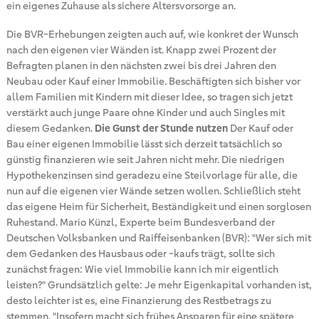
ein eigenes Zuhause als sichere Altersvorsorge an.
Die BVR-Erhebungen zeigten auch auf, wie konkret der Wunsch
nach den eigenen vier Wänden ist. Knapp zwei Prozent der
Befragten planen in den nächsten zwei bis drei Jahren den
Neubau oder Kauf einer Immobilie. Beschäftigten sich bisher vor
allem Familien mit Kindern mit dieser Idee, so tragen sich jetzt
verstärkt auch junge Paare ohne Kinder und auch Singles mit
diesem Gedanken.
Die Gunst der Stunde nutzen
Der Kauf oder
Bau einer eigenen Immobilie lässt sich derzeit tatsächlich so
günstig finanzieren wie seit Jahren nicht mehr. Die niedrigen
Hypothekenzinsen sind geradezu eine Steilvorlage für alle, die
nun auf die eigenen vier Wände setzen wollen. Schließlich steht
das eigene Heim für Sicherheit, Beständigkeit und einen sorglosen
Ruhestand. Mario Künzl, Experte beim Bundesverband der
Deutschen Volksbanken und Raiffeisenbanken (BVR): "Wer sich mit
dem Gedanken des Hausbaus oder -kaufs trägt, sollte sich
zunächst fragen: Wie viel Immobilie kann ich mir eigentlich
leisten?" Grundsätzlich gelte: Je mehr Eigenkapital vorhanden ist,
desto leichter ist es, eine Finanzierung des Restbetrags zu
stemmen. "Insofern macht sich frühes Ansparen für eine spätere