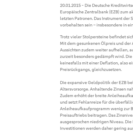
20.01.2015
-
Die Deutsche Kreditwirts
Europäische Zentralbank (EZB) zum akt
letzten Patronen. Das Instrument der 
vorbehalten sein – insbesondere in e
Trotz vieler Stolpersteine befindet s
Mit dem gesunkenen Ölpreis und der 
Aussichten zudem weiter aufhellen, a
zurzeit besonders gedämpft wird. Die 
keinesfalls mit einer Deflation, also
Preisrückgangs, gleichzusetzen.
Die expansive Geldpolitik der EZB bel
Altersvorsorge. Anhaltende Zinsen nah
Zudem erhöht der breite Anleiheaufka
und setzt Fehlanreize für die überfäl
Anleiheaufkaufprogramm wenig zur Be
Preisauftriebs beitragen. Das Zinsniv
ausgesprochen niedrigen Niveau. Die 
Investitionen werden daher gering aus