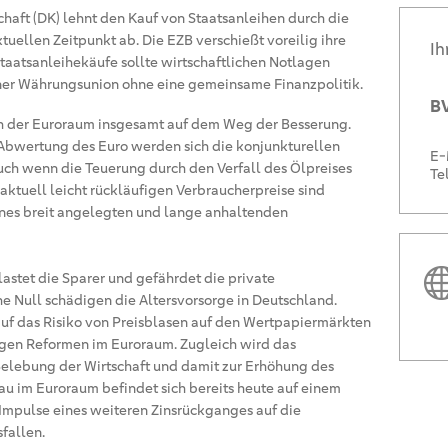
chaft (DK) lehnt den Kauf von Staatsanleihen durch die
uellen Zeitpunkt ab. Die EZB verschießt voreilig ihre
Ih
Staatsanleihekäufe sollte wirtschaftlichen Notlagen
iner Währungsunion ohne eine gemeinsame Finanzpolitik.
BV
ich der Euroraum insgesamt auf dem Weg der Besserung.
Abwertung des Euro werden sich die konjunkturellen
E-
uch wenn die Teuerung durch den Verfall des Ölpreises
Te
aktuell leicht rückläufigen Verbraucherpreise sind
 eines breit angelegten und lange anhaltenden
astet die Sparer und gefährdet die private
e Null schädigen die Altersvorsorge in Deutschland.
uf das Risiko von Preisblasen auf den Wertpapiermärkten
ligen Reformen im Euroraum. Zugleich wird das
lebung der Wirtschaft und damit zur Erhöhung des
eau im Euroraum befindet sich bereits heute auf einem
Impulse eines weiteren Zinsrückganges auf die
fallen.