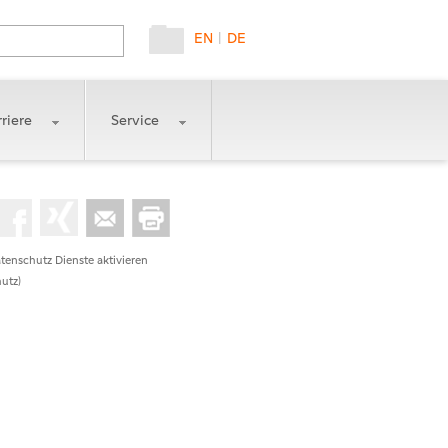
EN
|
DE
riere
Service
tenschutz Dienste aktivieren
utz)