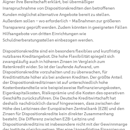
Aigner ihre Bereitschaft erklärt, bei übermäßiger
Inanspruchnahme von Dispositionskrediten den betroffenen
Kunden möglichst alternative Angebote bereit zu stellen.
Außerdem sollen – wo erforderlich – Maßnahmen zur größeren
Transparenz geprüft werden. Zudem könnten in geeigneten Fällen
Hilfsangebote von dritten Einrichtungen wie
Schuldnerberatungsstellen einbezogen werden.
Dispositionskredite sind ein besonders flexibles und kurzfristig
nutzbares Kreditangebot. Die hohe Flexibilität spiegelt sich
zwangsläufig auch in höheren Zinsen im Vergleich zum
Ratenkredit wider. So ist der laufende Aufwand, um
Dispositionskredite vorzuhalten und zu überwachen, für
Kreditinstitute höher als bei anderen Krediten. Der größte Anteil
der Dispositionskreditzinsen ist auf unterschiedlich hohe
Kostenbestandteile wie beispielsweise Refinanzierungskosten,
Eigenkapitalkosten, Risikoprämie und die Kosten des operativen
Geschäfts zurückzuführen. Die Deutsche Kreditwirtschaft hat
deshalb nachdrücklich darauf hingewiesen, dass zwischen der
Höhe des Leitzinses der Europäischen Zentralbank (EZB) und den
Zinsen für Dispositionskredite kein direkter Zusammenhang
besteht. Die Differenz zwischen EZB-Leitzins und
Dispositionskreditzins ist insbesondere nicht mit der Gewinnmarge
der Institute gleichzusetzen. Wer eine längerfristige Finanzierung