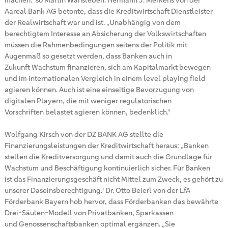
machen.“ so Martin Wansleben. Hermann J. Merkens von der
Aareal Bank AG betonte, dass die Kreditwirtschaft Dienstleister
der Realwirtschaft war und ist. „Unabhängig von dem
berechtigtem Interesse an Absicherung der Volkswirtschaften
müssen die Rahmenbedingungen seitens der Politik mit
Augenmaß so gesetzt werden, dass Banken auch in
Zukunft Wachstum finanzieren, sich am Kapitalmarkt bewegen
und im internationalen Vergleich in einem level playing field
agieren können. Auch ist eine einseitige Bevorzugung von
digitalen Playern, die mit weniger regulatorischen
Vorschriften belastet agieren können, bedenklich."
Wolfgang Kirsch von der DZ BANK AG stellte die
Finanzierungsleistungen der Kreditwirtschaft heraus: „Banken
stellen die Kreditversorgung und damit auch die Grundlage für
Wachstum und Beschäftigung kontinuierlich sicher. Für Banken
ist das Finanzierungsgeschäft nicht Mittel zum Zweck, es gehört zu
unserer Daseinsberechtigung." Dr. Otto Beierl von der LfA
Förderbank Bayern hob hervor, dass Förderbanken das bewährte
Drei-Säulen-Modell von Privatbanken, Sparkassen
und Genossenschaftsbanken optimal ergänzen. „Sie