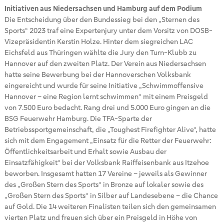
Initiativen aus Niedersachsen und Hamburg auf dem Podium
Die Entscheidung über den Bundessieg bei den „Sternen des
Sports“ 2023 traf eine Expertenjury unter dem Vorsitz von DOSB-
Vizepräsidentin Kerstin Holze. Hinter dem siegreichen LAC
Eichsfeld aus Thüringen wählte die Jury den Turn-Klubb zu
Hannover auf den zweiten Platz. Der Verein aus Niedersachsen
hatte seine Bewerbung bei der Hannoverschen Volksbank
eingereicht und wurde für seine Initiative „Schwimmoffensive
Hannover – eine Region lernt schwimmen“ mit einem Preisgeld
von 7.500 Euro bedacht. Rang drei und 5.000 Euro gingen an die
BSG Feuerwehr Hamburg. Die TFA-Sparte der
Betriebssportgemeinschaft, die „Toughest Firefighter Alive“, hatte
sich mit dem Engagement „Einsatz für die Retter der Feuerwehr:
Öffentlichkeitsarbeit und Erhalt sowie Ausbau der
Einsatzfähigkeit“ bei der Volksbank Raiffeisenbank aus Itzehoe
beworben. Insgesamt hatten 17 Vereine – jeweils als Gewinner
des „Großen Stern des Sports“ in Bronze auf lokaler sowie des
„Großen Stern des Sports“ in Silber auf Landesebene – die Chance
auf Gold. Die 14 weiteren Finalisten teilen sich den gemeinsamen
vierten Platz und freuen sich über ein Preisgeld in Höhe von