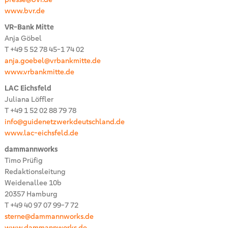
www.bvr.de
VR-Bank Mitte
Anja Göbel
T +49 5 52 78 45-1 74 02
anja.goebel@vrbankmitte.de
www.vrbankmitte.de
LAC Eichsfeld
Juliana Löffler
T +49 1 52 02 88 79 78
info@guidenetzwerkdeutschland.de
www.lac-eichsfeld.de
dammannworks
Timo Prüfig
Redaktionsleitung
Weidenallee 10b
20357 Hamburg
T +49 40 97 07 99-7 72
sterne@dammannworks.de
www.dammannworks.de