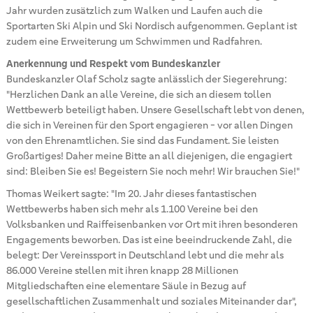
Jahr wurden zusätzlich zum Walken und Laufen auch die
Sportarten Ski Alpin und Ski Nordisch aufgenommen. Geplant ist
zudem eine Erweiterung um Schwimmen und Radfahren.
Anerkennung und Respekt vom Bundeskanzler
Bundeskanzler Olaf Scholz sagte anlässlich der Siegerehrung:
"Herzlichen Dank an alle Vereine, die sich an diesem tollen
Wettbewerb beteiligt haben. Unsere Gesellschaft lebt von denen,
die sich in Vereinen für den Sport engagieren - vor allen Dingen
von den Ehrenamtlichen. Sie sind das Fundament. Sie leisten
Großartiges! Daher meine Bitte an all diejenigen, die engagiert
sind: Bleiben Sie es! Begeistern Sie noch mehr! Wir brauchen Sie!"
Thomas Weikert sagte: "Im 20. Jahr dieses fantastischen
Wettbewerbs haben sich mehr als 1.100 Vereine bei den
Volksbanken und Raiffeisenbanken vor Ort mit ihren besonderen
Engagements beworben. Das ist eine beeindruckende Zahl, die
belegt: Der Vereinssport in Deutschland lebt und die mehr als
86.000 Vereine stellen mit ihren knapp 28 Millionen
Mitgliedschaften eine elementare Säule in Bezug auf
gesellschaftlichen Zusammenhalt und soziales Miteinander dar",