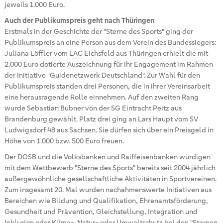
jeweils 1.000 Euro.
Auch der Publikumspreis geht nach Thüringen
Erstmals in der Geschichte der "Sterne des Sports" ging der
Publikumspreis an eine Person aus dem Verein des Bundessiegers:
Juliana Löffler vom LAC Eichsfeld aus Thüringen erhielt die mit
2.000 Euro dotierte Auszeichnung für ihr Engagement im Rahmen
der Initiative "Guidenetzwerk Deutschland". Zur Wahl für den
Publikumspreis standen drei Personen, die in ihrer Vereinsarbeit
eine herausragende Rolle einnehmen. Auf den zweiten Rang
wurde Sebastian Bubner von der SG Eintracht Peitz aus
Brandenburg gewählt. Platz drei ging an Lars Haupt vom SV
Ludwigsdorf 48 aus Sachsen. Sie dürfen sich über ein Preisgeld in
Höhe von 1.000 bzw. 500 Euro freuen.
Der DOSB und die Volksbanken und Raiffeisenbanken würdigen
mit dem Wettbewerb "Sterne des Sports" bereits seit 2004 jährlich
außergewöhnliche gesellschaftliche Aktivitäten in Sportvereinen.
Zum insgesamt 20. Mal wurden nachahmenswerte Initiativen aus
Bereichen wie Bildung und Qualifikation, Ehrenamtsförderung,
Gesundheit und Prävention, Gleichstellung, Integration und
Inklusion oder Klima-, Natur- oder Umweltschutz bei den "Sternen