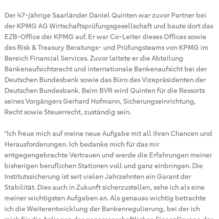
Der 47-jährige Saarländer Daniel Quinten war zuvor Partner bei
der KPMG AG Wirtschaftsprüfungsgesellschaft und baute dort das
EZB-Office der KPMG auf. Er war Co-Leiter dieses Offices sowie
des Risk & Treasury Beratungs- und Prüfungsteams von KPMG im
Bereich Financial Services. Zuvor leitete er die Abteilung
Bankenaufsichtsrecht und internationale Bankenaufsicht bei der
Deutschen Bundesbank sowie das Büro des Vizepräsidenten der
Deutschen Bundesbank. Beim BVR wird Quinten für die Ressorts
seines Vorgängers Gerhard Hofmann, Sicherungseinrichtung,
Recht sowie Steuerrecht, zuständig sein.
"Ich freue mich auf meine neue Aufgabe mit all ihren Chancen und
Herausforderungen. Ich bedanke mich für das mir
entgegengebrachte Vertrauen und werde die Erfahrungen meiner
bisherigen beruflichen Stationen voll und ganz einbringen. Die
Institutssicherung ist seit vielen Jahrzehnten ein Garant der
Stabilität. Dies auch in Zukunft sicherzustellen, sehe ich als eine
meiner wichtigsten Aufgaben an. Als genauso wichtig betrachte
ich die Weiterentwicklung der Bankenregulierung, bei der ich