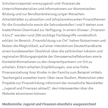
Schulserviceportal www.jugend-und-finanzen.de
Unterrichtsmaterialien und Informationen zur ökonomischen
Bildung und zur Berufsorientierung junger Menschen.
Arbeitsblätter zu aktuellen und lehrplanrelevanten Finanzthemen
für die Grundschule sowie die Sekundarstufen I und II stehen zum
kostenfreien Download zur Verfügung. In einem Glossar „Finanzen
A bis Z“ werden rund 200 wichtige Fachbegriffe verständlich
erklärt. Im Bereich „Finanzbildung vor Ort“ haben Nutzerinnen und
Nutzer die Möglichkeit, auf einer interaktiven Deutschlandkarte
einen bundesweiten Überblick über die zahlreichen lokalen und
regionalen Bildungsprojekte der Genossenschaftsbanken sowie
Kontaktinformationen zu den Ansprechpartnern vor Ort zu
erhalten. Eltern erhalten Empfehlungen, wie eine frühe
Finanzerziehung ihrer Kinder in der Familie zum Beispiel mittels
Taschengeld aussehen kann. Über neue Studien, Materialien oder
Projekte zur Finanzbildung informiert der monatliche Newsletter
„Jugend und Finanzen aktuell“, den Interessenten über die
Website abonnieren können.
Medienreihe Jugend und Finanzen ebenfalls ausgezeichnet