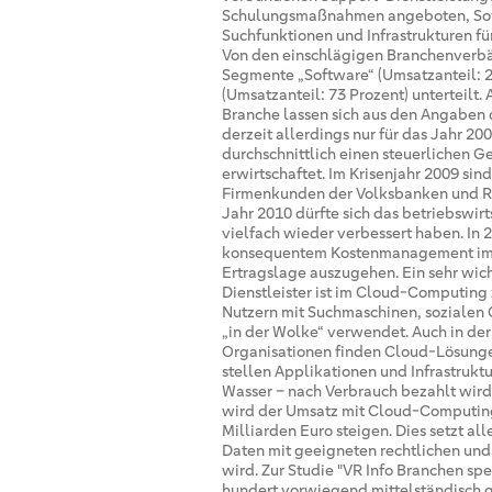
Schulungsmaßnahmen angeboten, Soft
Suchfunktionen und Infrastrukturen fü
Von den einschlägigen Branchenverb
Segmente „Software“ (Umsatzanteil: 2
(Umsatzanteil: 73 Prozent) unterteilt.
Branche lassen sich aus den Angaben d
derzeit allerdings nur für das Jahr 2
durchschnittlich einen steuerlichen
erwirtschaftet. Im Krisenjahr 2009 s
Firmenkunden der Volksbanken und Ra
Jahr 2010 dürfte sich das betriebswir
vielfach wieder verbessert haben. In 
konsequentem Kostenmanagement im B
Ertragslage auszugehen. Ein sehr wic
Dienstleister ist im Cloud-Computing 
Nutzern mit Suchmaschinen, soziale
„in der Wolke“ verwendet. Auch in der
Organisationen finden Cloud-Lösunge
stellen Applikationen und Infrastruktu
Wasser – nach Verbrauch bezahlt wir
wird der Umsatz mit Cloud-Computing
Milliarden Euro steigen. Dies setzt all
Daten mit geeigneten rechtlichen un
wird. Zur Studie "VR Info Branchen spe
hundert vorwiegend mittelständisch g