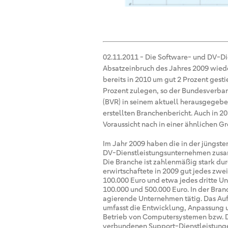
02.11.2011
-
Die Software- und DV-Di
Absatzeinbruch des Jahres 2009 wie
bereits in 2010 um gut 2 Prozent gestie
Prozent zulegen, so der Bundesverba
(BVR) in seinem aktuell herausgegeben
erstellten Branchenbericht. Auch in 20
Voraussicht nach in einer ähnlichen G
Im Jahr 2009 haben die in der jüngste
DV-Dienstleistungsunternehmen zusam
Die Branche ist zahlenmäßig stark dur
erwirtschaftete in 2009 gut jedes zwe
100.000 Euro und etwa jedes dritte U
100.000 und 500.000 Euro. In der Branc
agierende Unternehmen tätig. Das Au
umfasst die Entwicklung, Anpassung 
Betrieb von Computersystemen bzw. D
verbundenen Support-Dienstleistunge