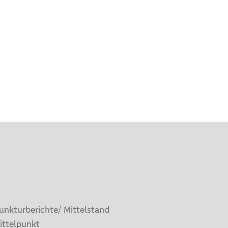
unkturberichte/ Mittelstand
ittelpunkt