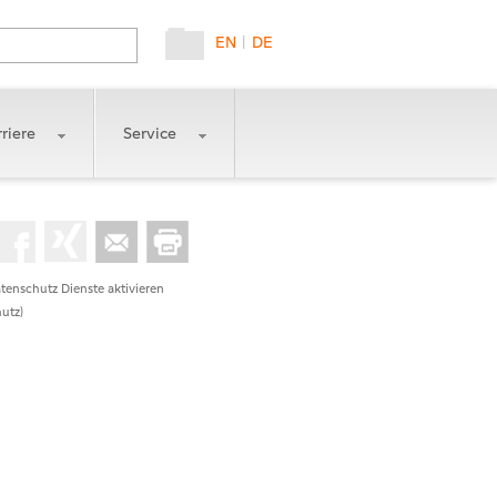
EN
|
DE
riere
Service
tenschutz Dienste aktivieren
utz)