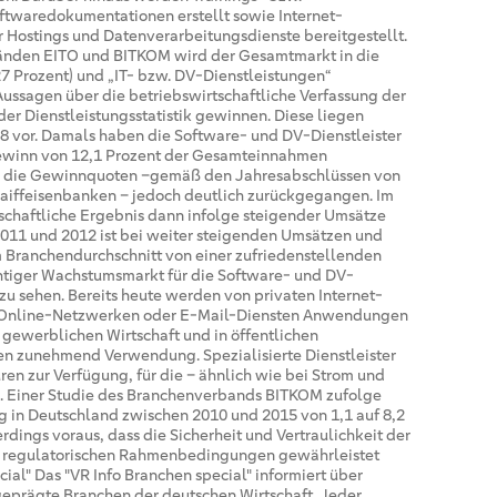
waredokumentationen erstellt sowie Internet-
r Hostings und Datenverarbeitungsdienste bereitgestellt.
änden EITO und BITKOM wird der Gesamtmarkt in die
7 Prozent) und „IT- bzw. DV-Dienstleistungen“
 Aussagen über die betriebswirtschaftliche Verfassung der
er Dienstleistungsstatistik gewinnen. Diese liegen
008 vor. Damals haben die Software- und DV-Dienstleister
 Gewinn von 12,1 Prozent der Gesamteinnahmen
ind die Gewinnquoten –gemäß den Jahresabschlüssen von
iffeisenbanken – jedoch deutlich zurückgegangen. Im
tschaftliche Ergebnis dann infolge steigender Umsätze
2011 und 2012 ist bei weiter steigenden Umsätzen und
ranchendurchschnitt von einer zufriedenstellenden
htiger Wachstumsmarkt für die Software- und DV-
zu sehen. Bereits heute werden von privaten Internet-
n Online-Netzwerken oder E-Mail-Diensten Anwendungen
 gewerblichen Wirtschaft und in öffentlichen
n zunehmend Verwendung. Spezialisierte Dienstleister
ren zur Verfügung, für die – ähnlich wie bei Strom und
d. Einer Studie des Branchenverbands BITKOM zufolge
 in Deutschland zwischen 2010 und 2015 von 1,1 auf 8,2
erdings voraus, dass die Sicherheit und Vertraulichkeit der
d regulatorischen Rahmenbedingungen gewährleistet
cial" Das "VR Info Branchen special" informiert über
eprägte Branchen der deutschen Wirtschaft. Jeder