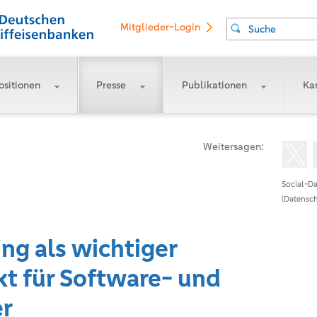
Mitglieder-Login
Suche
ositionen
Presse
Publikationen
Kar
Weitersagen:
Social-Da
(Datensch
g als wichtiger
 für Software- und
er