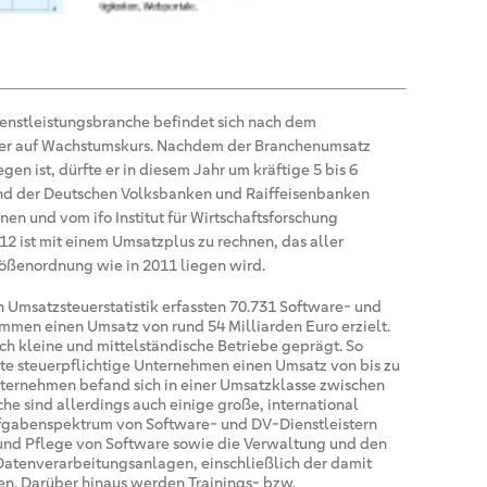
enstleistungsbranche befindet sich nach dem
der auf Wachstumskurs. Nachdem der Branchenumsatz
gen ist, dürfte er in diesem Jahr um kräftige 5 bis 6
nd der Deutschen Volksbanken und Raiffeisenbanken
en und vom ifo Institut für Wirtschaftsforschung
12 ist mit einem Umsatzplus zu rechnen, das aller
rößenordnung wie in 2011 liegen wird.
n Umsatzsteuerstatistik erfassten 70.731 Software- und
men einen Umsatz von rund 54 Milliarden Euro erzielt.
ch kleine und mittelständische Betriebe geprägt. So
ite steuerpflichtige Unternehmen einen Umsatz von bis zu
nternehmen befand sich in einer Umsatzklasse zwischen
he sind allerdings auch einige große, international
fgabenspektrum von Software- und DV-Dienstleistern
und Pflege von Software sowie die Verwaltung und den
atenverarbeitungsanlagen, einschließlich der damit
n. Darüber hinaus werden Trainings- bzw.