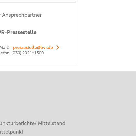
r Ansprechpartner
R-Pressestelle
Mail:
pressestelle@bvr.de
lefon:
(030) 2021-1300
unkturberichte/ Mittelstand
ittelpunkt