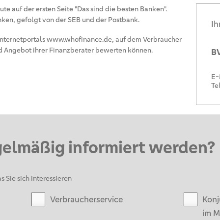
eute auf der ersten Seite "Das sind die besten Banken".
nken, gefolgt von der SEB und der Postbank.
Ih
s Internetportals www.whofinance.de, auf dem Verbraucher
nd Angebot ihrer Finanzberater bewerten können.
BV
E-
Te
gelmäßig informiert werden?
s Sie sich interessieren
Verbraucherservice
Konj
im M