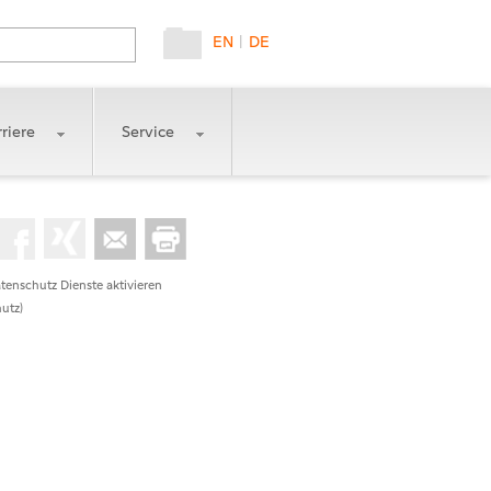
EN
|
DE
riere
Service
tenschutz Dienste aktivieren
utz)