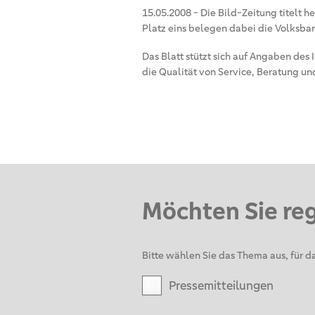
15.05.2008
-
Die Bild-Zeitung titelt h
Platz eins belegen dabei die Volksba
Das Blatt stützt sich auf Angaben de
die Qualität von Service, Beratung u
Möchten Sie re
Bitte wählen Sie das Thema aus, für da
Pressemitteilungen