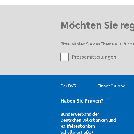
Möchten Sie re
Bitte wählen Sie das Thema aus, für da
Pressemitteilungen
Der BVR
FinanzGruppe
Haben Sie Fragen?
Bundesverband der
Deutschen Volksbanken und
Raiffeisenbanken
Schellingstraße 4