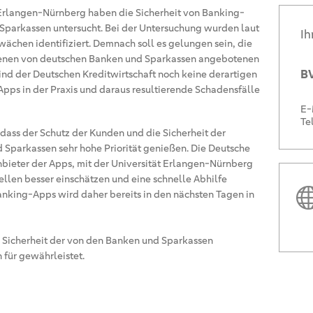
 Erlangen-Nürnberg haben die Sicherheit von Banking-
Sparkassen untersucht. Bei der Untersuchung wurden laut
Ih
ächen identifiziert. Demnach soll es gelungen sein, die
denen von deutschen Banken und Sparkassen angebotenen
BV
nd der Deutschen Kreditwirtschaft noch keine derartigen
pps in der Praxis und daraus resultierende Schadensfälle
E-
Te
 dass der Schutz der Kunden und die Sicherheit der
Sparkassen sehr hohe Priorität genießen. Die Deutsche
Anbieter der Apps, mit der Universität Erlangen-Nürnberg
llen besser einschätzen und eine schnelle Abhilfe
anking-Apps wird daher bereits in den nächsten Tagen in
e Sicherheit der von den Banken und Sparkassen
für gewährleistet.