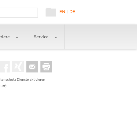
EN
|
DE
riere
Service
tenschutz Dienste aktivieren
utz)