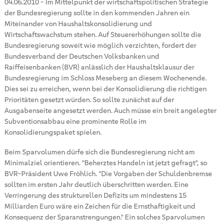
04.06.2010
-
Im Mittelpunkt der wirtschaftspolitischen Strategie
der Bundesregierung sollte in den kommenden Jahren ein
Miteinander von Haushaltskonsolidierung und
Wirtschaftswachstum stehen. Auf Steuererhöhungen sollte die
Bundesregierung soweit wie möglich verzichten, fordert der
Bundesverband der Deutschen Volksbanken und
Raiffeisenbanken (BVR) anlässlich der Haushaltsklausur der
Bundesregierung im Schloss Meseberg an diesem Wochenende.
Dies sei zu erreichen, wenn bei der Konsolidierung die richtigen
Prioritäten gesetzt würden. So sollte zunächst auf der
Ausgabenseite angesetzt werden. Auch müsse ein breit angelegter
Subventionsabbau eine prominente Rolle im
Konsolidierungspaket spielen.
Beim Sparvolumen dürfe sich die Bundesregierung nicht am
Minimalziel orientieren. "Beherztes Handeln ist jetzt gefragt", so
BVR-Präsident Uwe Fröhlich. "Die Vorgaben der Schuldenbremse
sollten im ersten Jahr deutlich überschritten werden. Eine
Verringerung des strukturellen Defizits um mindestens 15
Milliarden Euro wäre ein Zeichen für die Ernsthaftigkeit und
Konsequenz der Sparanstrengungen." Ein solches Sparvolumen